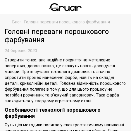
Блог
Головні переваги порошкового фарбування
Головні переваги порошкового
фарбування
24 березня 2023
Створити тонке, але надійне покриття на металевих
поверхнях, доволі важко, це скажуть навіть досвідчені
маляри. Проте сучасні технології дозволяють значно
спростити процес нанесення фарби, навіть на складні
деталі, криволінійні деталі. Головна відмінність
порошкового
фарбування
полягає в тому, що для цього процесу не
потрібен розчинник та в’яжучий заповнювач. Така фарба
знаходиться у твердому агрегатному стані.
Особливості технології порошкового
фарбування
Суть цієї методики полягає у електростатичному напиленні
заряджених часточок порошку на металеві обєкти. Після