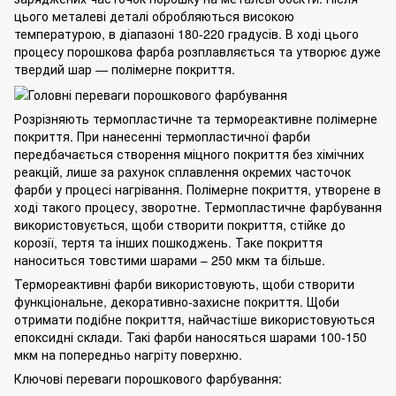
цього металеві деталі обробляються високою
температурою, в діапазоні 180-220 градусів. В ході цього
процесу порошкова фарба розплавляється та утворює дуже
твердий шар — полімерне покриття.
Розрізняють термопластичне та термореактивне полімерне
покриття. При нанесенні термопластичної фарби
передбачається створення міцного покриття без хімічних
реакцій, лише за рахунок сплавлення окремих часточок
фарби у процесі нагрівання. Полімерне покриття, утворене в
ході такого процесу, зворотне. Термопластичне фарбування
використовується, щоби створити покриття, стійке до
корозії, тертя та інших пошкоджень. Таке покриття
наноситься товстими шарами – 250 мкм та більше.
Термореактивні фарби використовують, щоби створити
функціональне, декоративно-захисне покриття. Щоби
отримати подібне покриття, найчастіше використовуються
епоксидні склади. Такі фарби наносяться шарами 100-150
мкм на попередньо нагріту поверхню.
Ключові переваги порошкового фарбування: