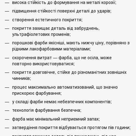
висока стійкість до формування на металі корозії;
підвищення стійкості поверхні деталі до ударів;
створення естетичного покриття;
покриття захищає деталь від забруднень,
ультрафіолетових променів;
порошкові фарби якісніші, мають нижчу ціну, порівняно з
рідкими лакофарбовими матеріалами;
скорочення витрат — фарба, що не осіла, може
повторно використовуватися;
покриття довговічне, стійке до різноманітних зовнішніх
чинників;
процес максимально автоматизований, що значно
прискорює фарбування;
у складі фарби немає небезпечних компонентів;
технологія фарбування безпечна;
фарба має мінімальний неприємний запах;
затвердіння покриття відбувається протягом пів години;
покриття захищає деталь від пошкоджень під час