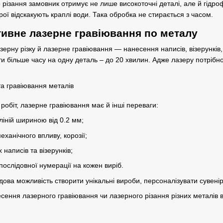
 різання замовник отримує не лише високоточні деталі, але й гідро
трої відскакують краплі води. Така обробка не стирається з часом.
ивне лазерне гравіювання по металу
зерну різку й
лазерне гравіювання
— нанесення написів, візерунків
и більше часу на одну деталь – до 20 хвилин. Адже лазеру потрібно
робіт, лазерне гравіювання має й інші переваги:
іній шириною від 0.2 мм;
механічного впливу, корозії;
 написів та візерунків;
ослідовної нумерації на кожен виріб.
ова можливість створити унікальні вироби, персоналізувати сувені
ення лазерного гравіювання чи лазерного різання різних металів в