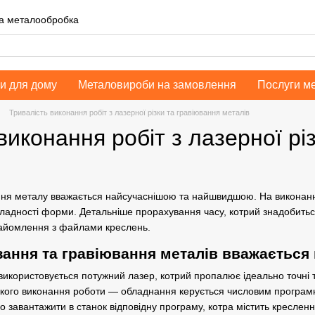
на металообробка
и для дому
Металовироби на замовлення
Послуги м
Тривалість виконання робіт з лазерної різки та гравіювання металів
виконання робіт з лазерної рі
ння
металу вважається найсучаснішою та найшвидшою. На виконанн
складності форми. Детальніше прорахування часу, котрий знадобитьс
найомлення з файлами креслень.
зання та гравіювання металів вважаєтьс
використовується потужний лазер, котрий пропалює ідеально точні т
идкого виконання роботи — обладнання керується числовим програ
 завантажити в станок відповідну програму, котра містить креслення,