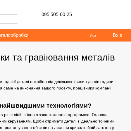
095 505-00-25
еталообробки
Вхід
Укр
зки та гравіювання металів
я однієї
деталі
потрібно від декількох хвилин до пів години,
я саме на виконання вашого проєкту, працівники компанії
я найшвидшими технологіями?
а рівні лінії, згідно з завантаженою програмою. Головна
мним керуванням. Щоби отримати деталі з ідеально точними
 розташування об'єктів на листі чи криволінійній заготовці.