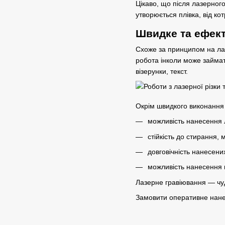
Цікаво, що після лазерного
утворюється плівка, від ко
Швидке та ефект
Схоже за принципом на ла
робота інколи може займат
візерунки, текст.
Окрім швидкого виконання 
можливість нанесення л
стійкість до стирання, 
довговічність нанесених
можливість нанесення п
Лазерне гравіювання — чуд
Замовити оперативне нанес