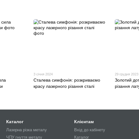
3 січня 2024
29 грудня 2023
ила
Сталева симфонія: розкриваємо
Золотий дот
ки
красу лазерного різання сталі
різання лат
Каталог
Клієнтам
Лазерна різка металу
Вхід до кабінету
ЧПУ гнуття металу
Каталог