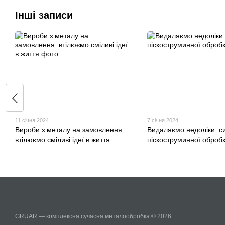
Інші записи
11 січня 2024
7 січня 2024
Вироби з металу на замовлення:
Видаляємо недоліки: с
втілюємо сміливі ідеї в життя
піскоструминної оброб
GRUAR — комплексна сучасна металообробка © 2026