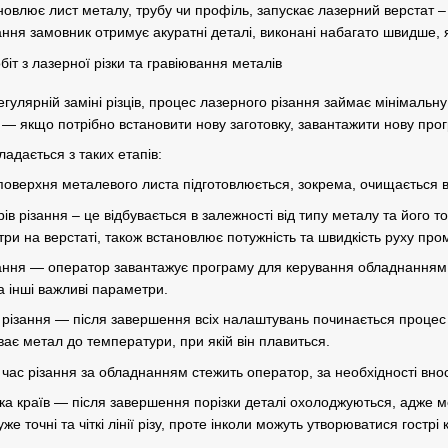
новлює лист металу, трубу чи
профіль
, запускає лазерний верстат –
ння замовник отримує акуратні деталі, виконані набагато швидше, 
гулярній заміні різців, процес лазерного різання займає мінімальну 
 якщо потрібно встановити нову заготовку, завантажити нову прогр
адається з таких етапів:
оверхня металевого листа підготовлюється, зокрема, очищається ві
в різання – це відбувається в залежності від типу металу та його 
ри на верстаті, також встановлює потужність та швидкість руху про
ня — оператор завантажує програму для керування обладнанням. 
та інші важливі параметри.
різання — після завершення всіх налаштувань починається процес п
іває метал до температури, при якій він плавиться.
час різання за обладнанням стежить оператор, за необхідності вно
а країв — після завершення порізки деталі охолоджуються, адже ме
е точні та чіткі лінії різу, проте інколи можуть утворюватися гострі