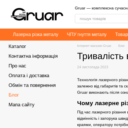
Перейти до основного контенту
Gruar — комплексна сучас
Лазерна різка металу
ЧПУ гнуття металу
Товар
Каталог
Інтернет-магазин Gruar
Блог
Тривалість 
Контактна інформація
Про нас
24 листопада 2023
Оплата і доставка
Технологія
лазерного різа
Обмін та повернення
залежно від габаритів та 
Gruar виконають після оз
Блог
Чому лазерне рі
Мапа сайту
Під час лазерного різання 
відмінність і запорука шв
краями, оператору потрібно