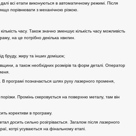
 далі всі етапи виконуються в автоматичному режимі. Після
якщо порівнювати з механічною різкою.
кількість часу. Також значно зменшує кількість часу можливість
аму, на це потрібно декілька хвилин.
д бруду, жиру та інших домішок;
товщини, а також необхідних розмірів та форм деталі. Оператор
меня.
В програмі позначається шлях руху лазерного променя,
орізки. Промінь скеровується на поверхню металу, там він
сить корективи в програму.
тал досить сильно розігрівається. Загалом після лазерного
 краї, котрі усуваються на фінальному етапі.