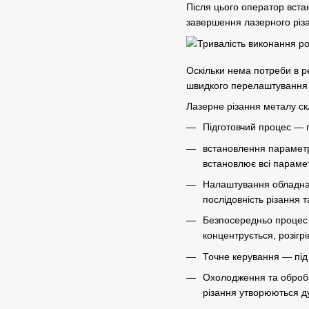
Після цього оператор вста
завершення лазерного різа
Оскільки нема потреби в ре
швидкого перелаштування —
Лазерне різання металу скл
Підготовчий процес — п
встановлення параметрі
встановлює всі парамет
Налаштування обладнан
послідовність різання 
Безпосередньо процес 
концентрується, розігр
Точне керування — під 
Охолодження та обробк
різання утворюються дуж