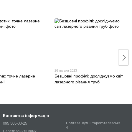
26 грудня 2023
ик: точне лазерне
Безшовні профілі: досліджуємо світ
уні
лазерного різання труб
Контактна інформація
095 505-00-25
Полтава, вул. Старокотелевська
4
Передзвонити вам?