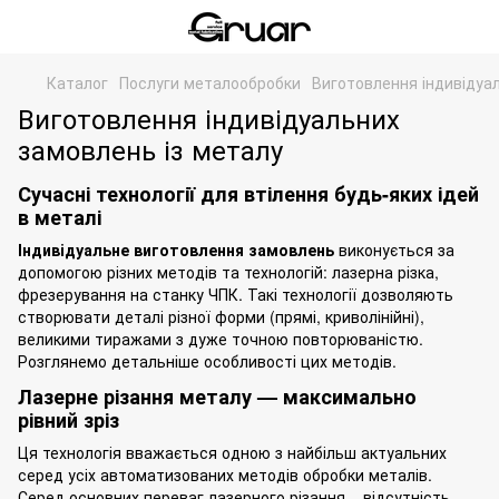
Каталог
Послуги металообробки
Виготовлення індивідуа
Виготовлення індивідуальних
замовлень із металу
Сучасні технології для втілення будь-яких ідей
в металі
Індивідуальне виготовлення замовлень
виконується за
допомогою різних методів та технологій: лазерна різка,
фрезерування на станку ЧПК
. Такі технології дозволяють
створювати деталі різної форми (прямі, криволінійні),
великими тиражами з дуже точною повторюваністю.
Розглянемо детальніше особливості цих методів.
Лазерне різання металу — максимально
рівний зріз
Ця технологія вважається одною з найбільш актуальних
серед усіх автоматизованих методів
обробки металів
.
Серед основних переваг
лазерного різання
– відсутність