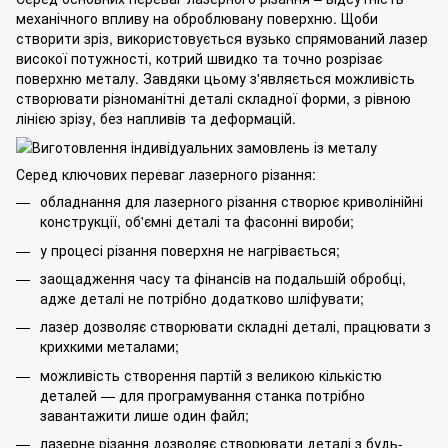
механічного впливу на оброблювану поверхню. Щоби
створити зріз, використовується вузько спрямований лазер
високої потужності, котрий швидко та точно розрізає
поверхню металу. Завдяки цьому з'являється можливість
створювати різноманітні деталі складної форми, з рівною
лінією зрізу, без напливів та деформацій.
Серед ключових переваг лазерного різання:
обладнання для лазерного різання створює криволінійні
конструкції, об'ємні деталі та фасонні вироби;
у процесі різання поверхня не нагрівається;
заощадження часу та фінансів на подальшій обробці,
адже деталі не потрібно додатково шліфувати;
лазер дозволяє створювати складні деталі, працювати з
крихкими металами;
можливість створення партій з великою кількістю
деталей — для програмування станка потрібно
завантажити лише один файл;
лазерне різання дозволяє створювати деталі з будь-