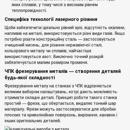
яких сплавів, у тому числі з високим рівнем
теплопровідності.
Специфіка технології лазерного різання
Щоби забезпечити ідеально рівний зріз, відсутність окалини,
напливів на металі, використовуються різні види газів. Якщо
потрібно різати конструкційну сталь — застосовується
очищений кисень, для різання нержавіючої сталі,
кольорового металу чи сплавів, найчастіше
використовується азот. Виключно точний розкрій
забезпечується малим розміром променя.
ЧПК фрезерування металів — створення деталей
будь-якої складності
Фрезерування металу на станках з ЧПК відрізняється
великим вибором налаштувань, котрі дають можливість
отримати складні деталі. Принцип роботи такого станка
простий — фреза, що обертається, видаляє тонкий шар
матеріалу. Фрези можуть застосовуватися для обробки
плоских та криволінійних поверхонь, вирізання, канавок і
інших оригінальних деталей.