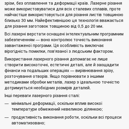
зрізи, без оплавлення та деформації країв. Лазерне різання
може використовуватися для всіх сталевих сплавів, проте
найчастіше використовується для різання листів товщиною
близько 30 мм. Найефективнішою ця технологія вважається
для різання заготовок товщиною від 0,5 до 20 мм.
Всі лазерні верстати оснащені інтелектуальним програмним
забезпеченням — воно контролює точність виконання
завантаженої програми. Ця особливість виключає
вірогідність помилки, пов'язаної з людським фактором.
Використання лазерного різання допомагає не лише
створити високоточні, естетичні деталі, але й заощадити
фінанси на подальших операціях — вирівнювання зрізу,
розточування отворів. Якщо порівнювати з іншими
методиками обробки металів, лазер з ідеальною точністю
дотримується необхідних розмірів деталей.
Інші переваги лазерного різання сталі:
мінімальні деформації, оскільки вплив високої
температури обмежений невеликою ділянкою;
продуктивність виконання роботи, оскільки всі процеси
автоматизовано;