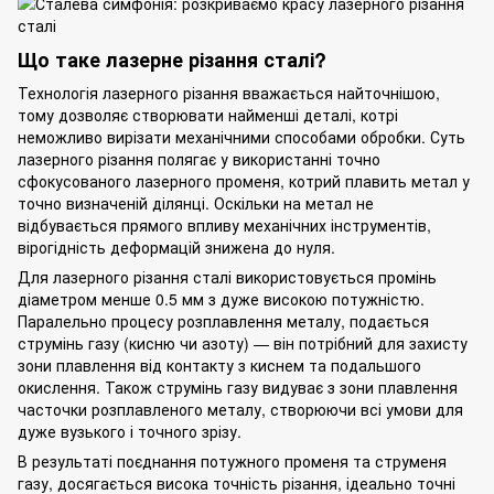
Що таке лазерне різання сталі?
Технологія лазерного різання вважається найточнішою,
тому дозволяє створювати найменші деталі, котрі
неможливо вирізати механічними способами обробки. Суть
лазерного різання полягає у використанні точно
сфокусованого лазерного променя, котрий плавить метал у
точно визначеній ділянці. Оскільки на метал не
відбувається прямого впливу механічних інструментів,
вірогідність деформацій знижена до нуля.
Для
лазерного різання сталі
використовується промінь
діаметром менше 0.5 мм з дуже високою потужністю.
Паралельно процесу розплавлення металу, подається
струмінь газу (кисню чи азоту) — він потрібний для захисту
зони плавлення від контакту з киснем та подальшого
окислення. Також струмінь газу видуває з зони плавлення
часточки розплавленого металу, створюючи всі умови для
дуже вузького і точного зрізу.
В результаті поєднання потужного променя та струменя
газу, досягається висока точність різання, ідеально точні