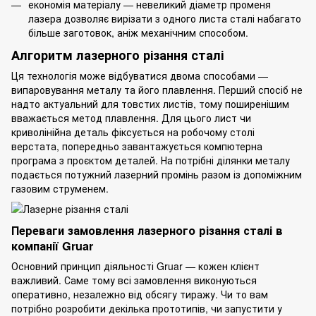
економія матеріалу — невеликий діаметр променя
лазера дозволяє вирізати з одного листа сталі набагато
більше заготовок, аніж механічним способом.
Алгоритм лазерного різання сталі
Ця технологія може відбуватися двома способами —
випаровування металу та його плавлення. Перший спосіб не
надто актуальний для товстих листів, тому поширенішим
вважається метод плавлення. Для цього лист чи
криволінійна деталь фіксується на робочому столі
верстата, попередньо завантажується компютерна
програма з проєктом деталей. На потрібні ділянки металу
подається потужний лазерний промінь разом із допоміжним
газовим струменем.
Переваги замовлення лазерного різання сталі в
компанії Gruar
Основний принцип діяльності Gruar — кожен клієнт
важливий. Саме тому всі замовлення виконуються
оперативно, незалежно від обсягу тиражу. Чи то вам
потрібно розробити декілька прототипів, чи запустити у