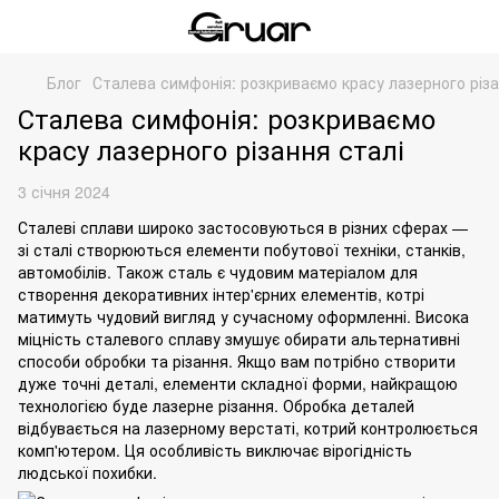
Блог
Сталева симфонія: розкриваємо красу лазерного різа
Сталева симфонія: розкриваємо
красу лазерного різання сталі
3 січня 2024
Сталеві сплави широко застосовуються в різних сферах —
зі сталі створюються елементи побутової техніки, станків,
автомобілів. Також сталь є чудовим матеріалом для
створення
декоративних інтер'єрних елементів
, котрі
матимуть чудовий вигляд у сучасному оформленні. Висока
міцність сталевого сплаву змушує обирати альтернативні
способи
обробки
та різання. Якщо вам потрібно створити
дуже точні деталі, елементи складної форми, найкращою
технологією буде
лазерне різання
. Обробка деталей
відбувається на лазерному верстаті, котрий контролюється
комп'ютером. Ця особливість виключає вірогідність
людської похибки.