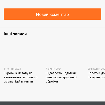
Новий коментар
Інші записи
11 січня 2024
7 січня 2024
29 грудня 20
Вироби з металу на
Видаляємо недоліки:
Золотий до
замовлення: втілюємо
сила піскоструминної
лазерне різ
сміливі ідеї в життя
обробки