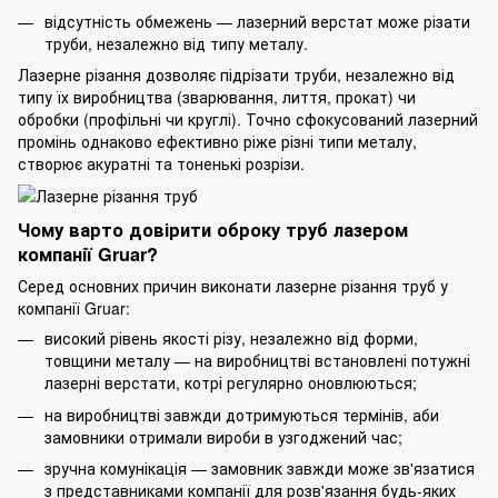
відсутність обмежень — лазерний верстат може різати
труби, незалежно від типу металу.
Лазерне різання дозволяє підрізати труби, незалежно від
типу їх виробництва (
зварювання
, лиття, прокат) чи
обробки (профільні чи круглі). Точно сфокусований лазерний
промінь однаково ефективно ріже різні типи металу,
створює акуратні та тоненькі розрізи.
Чому варто довірити оброку труб лазером
компанії Gruar?
Серед основних причин виконати лазерне різання труб у
компанії Gruar:
високий рівень якості різу, незалежно від форми,
товщини металу — на виробництві встановлені потужні
лазерні верстати, котрі регулярно оновлюються;
на виробництві завжди дотримуються термінів, аби
замовники отримали вироби в узгоджений час;
зручна комунікація — замовник завжди може зв'язатися
з представниками компанії для розв'язання будь-яких