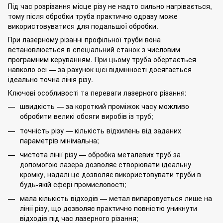
Під час розрізання місце різу не надто сильно нагрівається,
тому після обробки труба практично одразу може
використовуватися для подальшої обробки.
При лазерному різанні профільної труби вона
встановлюється в спеціальний станок з числовим
програмним керуванням. При цьому труба обертається
навколо осі — за рахунок цієї відмінності досягається
ідеально точна лінія різу.
Ключові особливості та переваги лазерного різання:
швидкість — за короткий проміжок часу можливо
обробити великі обсяги виробів із труб;
точність різу — кількість відхилень від заданих
параметрів мінімальна;
чистота лінії різу — обробка металевих труб за
допомогою лазера дозволяє створювати ідеальну
кромку, надалі це дозволяє використовувати труби в
будь-якій сфері промисловості;
мала кількість відходів — метал випаровується лише на
лінії різу, що дозволяє практично повністю уникнути
відходів під час лазерного різання;