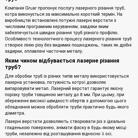
Компанія Gruar пропонує послугу
лазерного різання труб
,
котра виконується за максимально короткий термін. На
виробництві встановлені потужні лазерні верстати з
числовим програмним керуванням, завдяки яким
забезпечується швидке різання труб різного профілю.
Особливості технологічного процесу лазерного різання труб
створює лінію різу без видимих пошкоджень, таких як дрібні
задирки, оплавлені часточки металу.
Яким чином відбувається лазерне різання
труб?
Для обробки труб із різних типів металу використовується
лазерна установка, потужність котрої дозволяє
випаровувати метал. Лазерний верстат гарантує якісну
порізку труби товщиною металу до 8 мм. При цьому, при
збереженні високої швидкості обертів з допомогою цього
обладнання можна обробляти труби практично будь-якого
діаметра.
Лазерні верстати дозволяють створювати різ з ідеально
гладенькою поверхнею, знімати фаску в будь-якому місці
труби, незалежно від розташування відносно її осі.