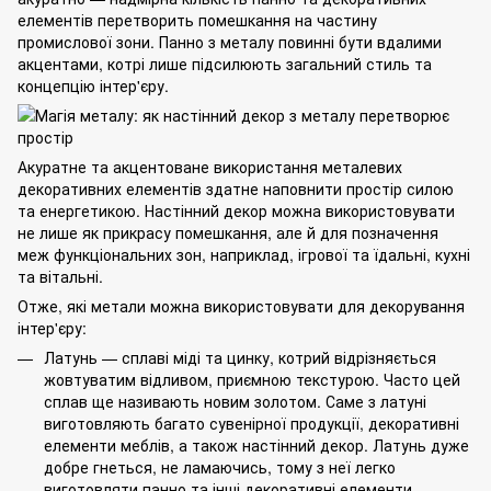
елементів перетворить помешкання на частину
промислової зони. Панно з металу повинні бути вдалими
акцентами, котрі лише підсилюють загальний стиль та
концепцію інтер'єру.
Акуратне та акцентоване використання металевих
декоративних елементів здатне наповнити простір силою
та енергетикою. Настінний декор можна використовувати
не лише як прикрасу помешкання, але й для позначення
меж функціональних зон, наприклад, ігрової та їдальні, кухні
та вітальні.
Отже, які метали можна використовувати для декорування
інтер'єру:
Латунь
— сплаві міді та цинку, котрий відрізняється
жовтуватим відливом, приємною текстурою. Часто цей
сплав ще називають новим золотом. Саме з латуні
виготовляють багато сувенірної продукції, декоративні
елементи меблів, а також настінний декор. Латунь дуже
добре гнеться, не ламаючись, тому з неї легко
виготовляти панно та інші декоративні елементи.