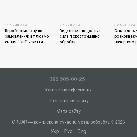
11 січня 2024
7 січня 2024
3 січня 2024
Вироби з металу на
Видаляємо недоліки:
Сталева си
замовлення: втілюємо
сила піскоструминної
розкриваєм
сміливі ідеї в життя
обробки
лазерного р
095 505-00-25
Контактна інформація
Повна версія сайту
Мапа сайту
GRUAR — комплексна сучасна металообробка © 2026
Укр
Рус
Eng