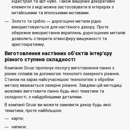
індастріал та арт-нуво. Також вишукані декоративні
елементи з міді можна застосовувати в інтерєрах з
китайськими та японськими мотивами.
Золото та срібло — дорогоцінні метали рідко
використовуються для настінного декору. Проте
обережне використання вкраплень дорогоцінних металів
дозволить створити атмосферу вишуканості та
аристократизму.
Виготовлення настінних об'єктів інтер'єру
різного ступеня складності
Компанія Gruar пропонує послугу виготовлення панно з
різних сплавів за допомогою технології
лазерного різання
.
Станом на зараз найсучаснішою технологією з обробки
металу вважається лазерне різання. Завдяки цій методиці
можливо виготовити панно будь-якої тематики та
складності, з найдрібнішими деталями.
В компанії Gruar ви можете замовити декор будь-якої
тематики, проте найбільшою
карти;
написи;