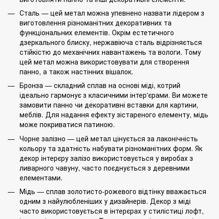
Сталь
— цей метал можна упевнено назвати лідером з
виготовлення різноманітних декоративних та
функціональних елементів. Окрім естетичного
дзеркального блиску, нержавіюча сталь відрізняється
стійкістю до механічних навантажень та вологи. Тому
цей метал можна використовувати для створення
панно, а також настінних вішалок.
Бронза — складний сплав на основі міді, котрий
ідеально гармонує з класичними інтер'єрами. Ви можете
замовити панно чи декоративні вставки для картини,
меблів. Для надання ефекту зістареного елементу, мідь
може покриватися патиною.
Чорне залізно — цей метал цінується за лаконічність
кольору та здатність набувати різноманітних форм. Як
декор інтерєру залізо використовується у виробах з
ливарного чавуну, часто поєднується з деревними
елементами.
Мідь — сплав золотисто-рожевого відтінку вважається
одним з найулюбленіших у дизайнерів. Декор з міді
часто використовується в інтерєрах у стилістиці лофт,