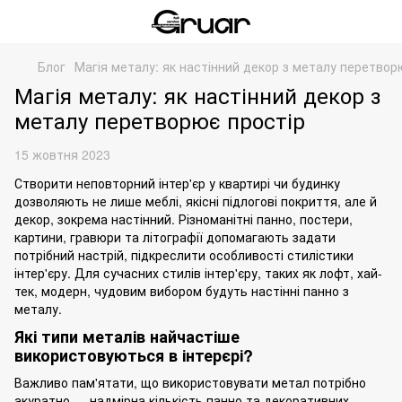
Блог
Магія металу: як настінний декор з металу перетвор
Магія металу: як настінний декор з
металу перетворює простір
15 жовтня 2023
Створити неповторний інтер'єр у квартирі чи будинку
дозволяють не лише меблі, якісні підлогові покриття, але й
декор, зокрема настінний. Різноманітні панно, постери,
картини, гравюри та літографії допомагають задати
потрібний настрій, підкреслити особливості стилістики
інтер'єру. Для сучасних стилів інтер'єру, таких як лофт, хай-
тек, модерн, чудовим вибором будуть
настінні панно з
металу
.
Які типи металів найчастіше
використовуються в інтерєрі?
Важливо пам'ятати, що використовувати метал потрібно
акуратно — надмірна кількість панно та декоративних