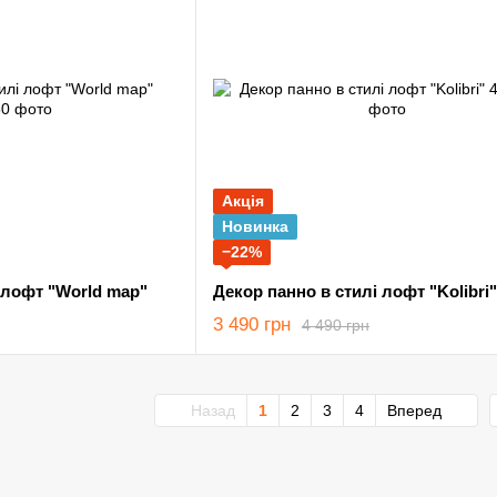
Акція
Новинка
−22%
 лофт "World map"
Декор панно в стилі лофт "Kolibri"
3 490 грн
4 490 грн
Назад
1
2
3
4
Вперед