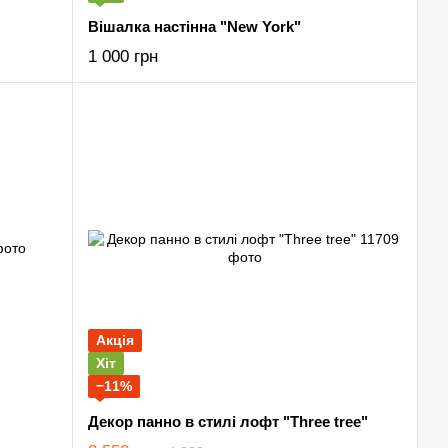
Вішалка настінна "New York"
1 000 грн
Акція
Хіт
−11%
Декор панно в стилі лофт "Three tree"