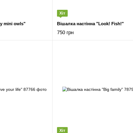
Хіт
y mini owls"
Вішалка настінна "Look! Fish!"
750 грн
Хіт