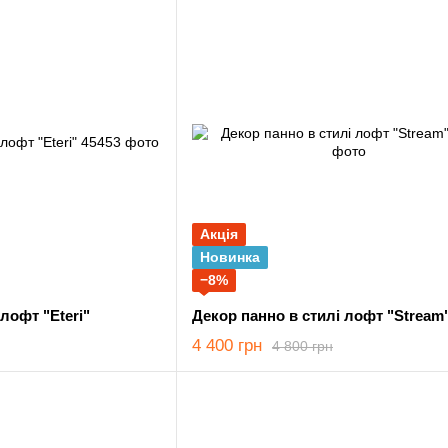
Акція
Новинка
−8%
лофт "Eteri"
Декор панно в стилі лофт "Stream
4 400 грн
4 800 грн