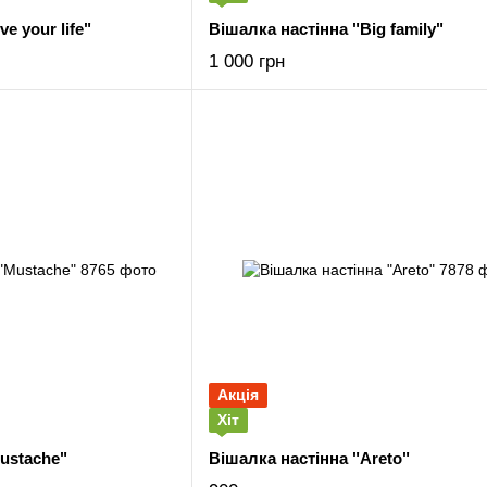
e your life"
Вішалка настінна "Big family"
1 000 грн
Акція
Хіт
ustache"
Вішалка настінна "Areto"