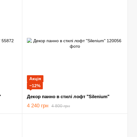
Акція
−12%
"
Декор панно в стилі лофт "Silenium"
4 240 грн
4 800 грн