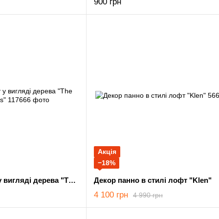
900 грн
Акція
−18%
Декор в стилі лофт у вигляді дерева "The tree of godness"
Декор панно в стилі лофт "Klen"
4 100 грн
4 990 грн