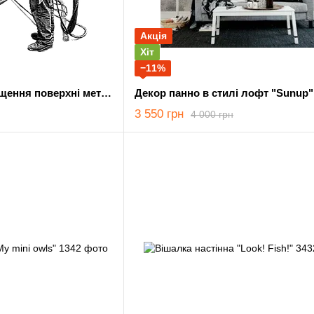
Акція
Хіт
−11%
Піскоструминне очищення поверхні металу
Декор панно в стилі лофт "Sunup"
3 550 грн
4 000 грн