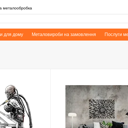
на металообробка
и для дому
Металовироби на замовлення
Послуги м