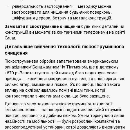
універсальність застосування — методику можна
застосовувати для чищення будь-яких поверхонь,
шліфування дерева, бетону та металоконструкцій.
Замовити піскоструминне очищення
будь-яких деталей чи
конструкцій ви можете за контактними телефонами на сайті
Gruar
.
Детальніше вивчення технології піскоструминного
очищення
Піскоструменева
обробка
запатентована американським
винахідником Бенджаміном Чу Тілгменом, ще в далекому
1870 р. Запатентувати цей винахід його надихнула сама
природа — коли він знаходився в пустелі, то спостерігав, як
сильно вітер, змішаний з піском, б'є по шибці. Після такого
впливу на склі залишались помітні відмітини, котрі
контрастували з частинами скла, що було захищене.
До нашого часу технологія піскоструминної технології
змінилась мало — на поверхні подається сильний струмінь
повітря, змішаного з дрібним піском. Зміни торкнулися лише
надійності та мобільності — були розроблені компактні та
високопродуктивні установки, котрі дозволяють виконувати