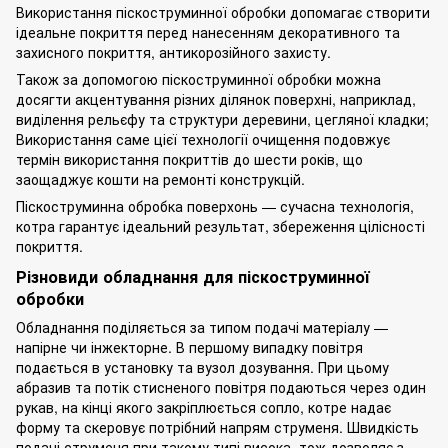
Використання піскоструминної обробки допомагає створити
ідеальне покриття перед нанесенням декоративного та
захисного покриття, антикорозійного захисту.
Також за допомогою піскоструминної обробки можна
досягти акцентування різних ділянок поверхні, наприклад,
виділення рельєфу та структури деревини, цегляної кладки;
Використання саме цієї технології очищення подовжує
термін використання покриттів до шести років, що
заощаджує кошти на ремонті конструкцій.
Піскоструминна обробка поверхонь — сучасна технологія,
котра гарантує ідеальний
результат
, збереження цілісності
покриття.
Різновиди обладнання для піскоструминної
обробки
Обладнання поділяється за типом подачі матеріалу —
напірне чи інжекторне. В першому випадку повітря
подається в установку та вузол дозування. При цьому
абразив та потік стисненого повітря подаються через один
рукав, на кінці якого закріплюється сопло, котре надає
форму та скеровує потрібний напрям струменя. Швидкість
подачі струменя при такому типі висока, тож дозволяє з