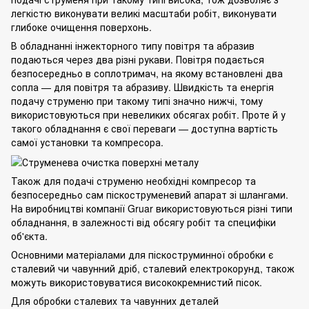
легкістю виконувати великі масштаби робіт, виконувати
глибоке очищення поверхонь.
В обладнанні інжекторного типу повітря та абразив
подаються через два різні рукави. Повітря подається
безпосередньо в соплотримач, на якому встановлені два
сопла — для повітря та абразиву. Швидкість та енергія
подачу струменю при такому типі значно нижчі, тому
використовуються при невеликих обсягах робіт. Проте й у
такого обладнання є свої переваги — доступна вартість
самої установки та компресора.
Також для подачі струменю необхідні компресор та
безпосередньо сам піскоструменевий апарат зі шлангами.
На виробництві компанії Gruar використовуються різні типи
обладнання, в залежності від обсягу робіт та специфіки
об'єкта.
Основними матеріалами для піскоструминної обробки є
сталевий чи чавунний дріб, сталевий електрокорунд, також
можуть використовуватися висококремнистий пісок.
Для обробки
сталевих
та чавунних деталей