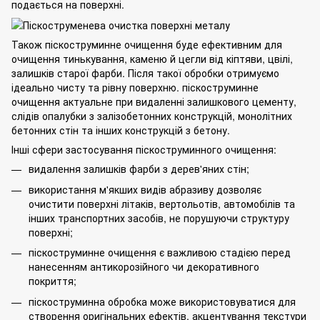
подається на поверхні.
Також піскоструминне очищення буде ефективним для
очищення тинькування, каменю й цегли від кіптяви, цвілі,
залишків старої фарби. Після такої обробки отримуємо
ідеально чисту та рівну поверхню. піскоструминне
очищення актуальне при видаленні залишкового цементу,
слідів опалубки з залізобетонних конструкцій, монолітних
бетонних стін та інших конструкцій з бетону.
Інші сфери застосування піскоструминного очищення:
видалення залишків фарби з дерев'яних стін;
використання м'якших видів абразиву дозволяє
очистити поверхні літаків, вертольотів, автомобілів та
інших транспортних засобів, не порушуючи структуру
поверхні;
піскоструминне очищення є важливою стадією перед
нанесенням антикорозійного чи декоративного
покриття;
піскоструминна обробка може використовуватися для
створення оригінальних ефектів, акцентування текстури