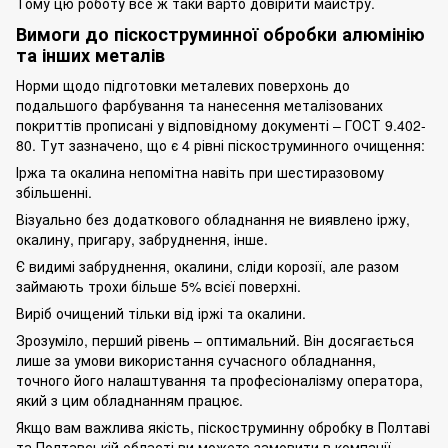
Тому цю роботу все ж таки варто довірити майстру.
Вимоги до піскоструминної обробки алюмінію
та інших металів
Норми щодо підготовки металевих поверхонь до
подальшого фарбування та нанесення металізованих
покриттів прописані у відповідному документі – ГОСТ 9.402-
80. Тут зазначено, що є 4 рівні піскоструминного очищення:
Іржа та окалина непомітна навіть при шестиразовому
збільшенні.
Візуально без додаткового обладнання не виявлено іржу,
окалину, пригару, забруднення, інше.
Є видимі забруднення, окалини, сліди корозії, але разом
займають трохи більше 5% всієї поверхні.
Виріб очищений тільки від іржі та окалини.
Зрозуміло, перший рівень – оптимальний. Він досягається
лише за умови використання сучасного обладнання,
точного його налаштування та професіоналізму оператора,
який з цим обладнанням працює.
Якщо вам важлива якість, піскоструминну обробку в Полтаві
та Полтавській області ви можете замовити в компанії