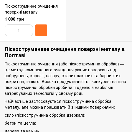
Піскоструминне очищення
поверхні металу
1 000 грн
Піскоструменеве очищення поверхні металу в
Полтаві
Піскоструминне очищення (або піскоструминна обробка) —
це метод комплексного очищення різних поверхонь від
забруднень, корозії, нагару, старих лакових та барвистих
покриттів, іншого. Висока продуктивність і конкурентна ціна
піскоструминної обробки зробили її однією з найбільш
затребуваних технологій у своєму роді.
Найчастіше застосовується піскоструминна обробка
металу, але можна працювати й з іншими поверхнями:
скло (піскоструминна обробка дзеркал);
бетон та цегла;
дерево та камінь.