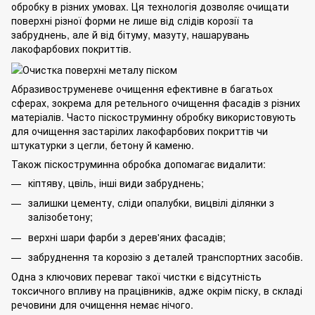
обробку в різних умовах. Ця технологія дозволяє очищати
поверхні різної форми не лише від слідів корозії та
забруднень, але й від бітуму, мазуту, нашарувань
лакофарбових покриттів.
Абразивоструменеве очищення ефективне в багатьох
сферах, зокрема для ретельного очищення фасадів з різних
матеріалів. Часто піскоструминну обробку використовують
для очищення застарілих лакофарбових покриттів чи
штукатурки з цегли, бетону й каменю.
Також піскоструминна обробка допомагає видалити:
кіптяву, цвіль, інші види забруднень;
залишки цементу, сліди опалубки, вицвілі ділянки з
залізобетону;
верхні шари фарби з дерев'яних фасадів;
забруднення та корозію з деталей транспортних засобів.
Одна з ключових переваг такої чистки є відсутність
токсичного впливу на працівників, адже окрім піску, в складі
речовини для очищення немає нічого.