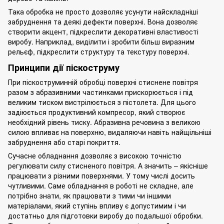
Така обробка не просто дозволяє усунути найскладніші
забруднення та деякі дефекти поверхні. Вона дозволяє
створити акцент, підкреслити декоративні властивості
виробу. Наприклад, виділити і зробити більш виразним
рельєф, підкреслити структуру та текстуру поверхні.
Принципи дії піскоструму
При піскоструминній обробці поверхні стиснене повітря
разом з абразивними частинками прискорюється і під
великим тиском вистрілюється з пістолета. Для цього
задіюється продуктивний компресор, який створює
необхідний рівень тиску. Абразивна речовина з великою
силою впливає на поверхню, видаляючи навіть найщільніші
забруднення або старі покриття.
Сучасне обладнання дозволяє з високою точністю
регулювати силу стисненого повітря. А значить – якісніше
працювати з різними поверхнями. У тому числі досить
чутливими. Саме обладнання в роботі не складне, але
потрібно знати, як працювати з тими чи іншими
матеріалами, який ступінь впливу є допустимим і чи
достатньо для підготовки виробу до подальшої обробки.