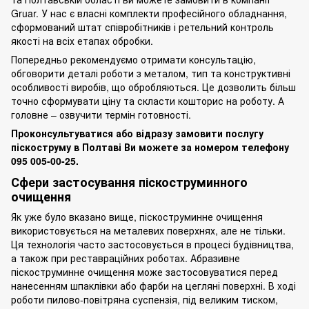
Gruar. У нас є власні комплекти професійного обладнання,
сформований штат співробітників і ретельний контроль
якості на всіх етапах обробки.
Попередньо рекомендуємо отримати консультацію,
обговорити деталі роботи з металом, тип та конструктивні
особливості виробів, що обробляються. Це дозволить більш
точно сформувати ціну та скласти кошторис на роботу. А
головне – озвучити термін готовності.
Проконсультуватися або відразу замовити послугу
піскоструму в Полтаві Ви можете за номером телефону
095 005-00-25.
Сфери застосування піскоструминного
очищення
Як уже було вказано вище, піскоструминне очищення
використовується на
металевих поверхнях
, але не тільки.
Ця технологія часто застосовується в процесі будівництва,
а також при реставраційних роботах. Абразивне
піскоструминне очищення може застосовуватися перед
нанесенням шпаклівки або
фарби
на цегляні поверхні. В ході
роботи пилово-повітряна суспензія, під великим тиском,