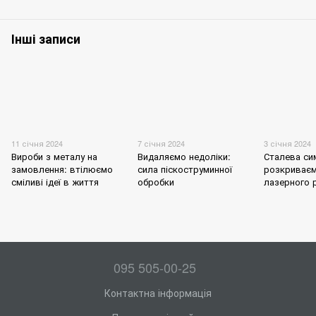
Інші записи
11 січня 2024
7 січня 2024
3 січня 2024
Вироби з металу на
Видаляємо недоліки:
Сталева си
замовлення: втілюємо
сила піскоструминної
розкриваєм
сміливі ідеї в життя
обробки
лазерного р
095 505-00-25
Контактна інформація