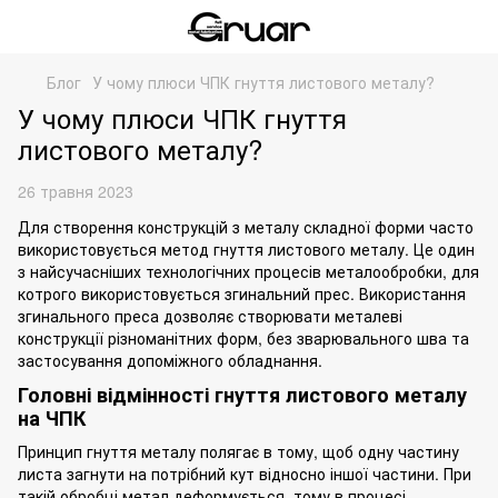
Блог
У чому плюси ЧПК гнуття листового металу?
У чому плюси ЧПК гнуття
листового металу?
26 травня 2023
Для створення конструкцій з металу складної форми часто
використовується метод гнуття листового металу. Це один
з найсучасніших технологічних процесів металообробки, для
котрого використовується згинальний прес. Використання
згинального преса дозволяє створювати металеві
конструкції різноманітних форм, без зварювального шва та
застосування допоміжного обладнання.
Головні відмінності гнуття листового металу
на ЧПК
Принцип
гнуття металу
полягає в тому, щоб одну частину
листа загнути на потрібний кут відносно іншої частини. При
такій
обробці
метал деформується, тому в процесі