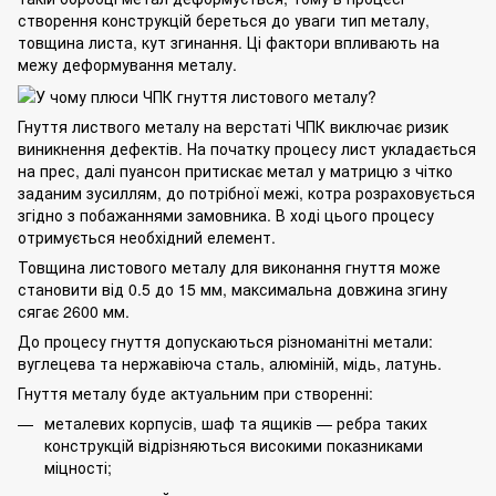
створення конструкцій береться до уваги тип металу,
товщина листа, кут згинання. Ці фактори впливають на
межу деформування металу.
Гнуття листвого металу на верстаті ЧПК виключає ризик
виникнення дефектів. На початку процесу лист укладається
на прес, далі пуансон притискає метал у матрицю з чітко
заданим зусиллям, до потрібної межі, котра розраховується
згідно з побажаннями замовника. В ході цього процесу
отримується необхідний елемент.
Товщина листового металу для виконання гнуття може
становити від 0.5 до 15 мм, максимальна довжина згину
сягає 2600 мм.
До процесу гнуття допускаються різноманітні метали:
вуглецева та нержавіюча сталь, алюміній, мідь, латунь.
Гнуття металу буде актуальним при створенні:
металевих корпусів, шаф та ящиків — ребра таких
конструкцій відрізняються високими показниками
міцності;