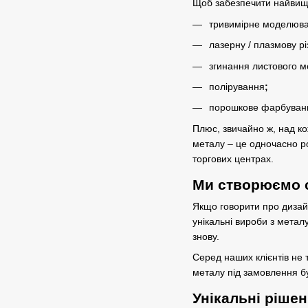
Щоб забезпечити найвищу 
тривимірне моделюва
лазерну / плазмову рі
згинання листового м
полірування
;
порошкове фарбуванн
Плюс, звичайно ж, над ко
металу – це одночасно ро
торгових центрах.
Ми створюємо 
Якщо говорити про дизайн
унікальні вироби з метал
знову.
Серед наших клієнтів не 
металу під замовлення бу
Унікальні рішен