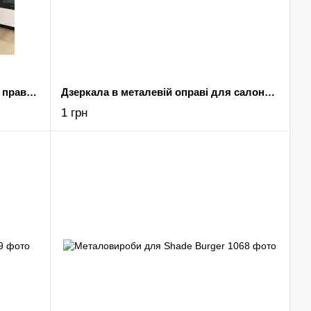
Підвісна конструкція з алюмінію в праватних апартаментах
Дзеркала в металевій оправі для салону краси в Одесі
1 грн