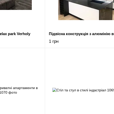
lax park Verholy
1 грн