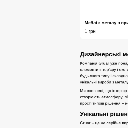
1 грн
Дизайнерські м
Компанія Gruar уже пона
елементи інтер’єру і екст
будь-якого типу і складнос
унікальні вироби з метал
Ми впевнені, що інтер'єр
створюють атмосферу, під
прості типові рішення – 
Унікальні рішен
Gruar – це не серійне ви