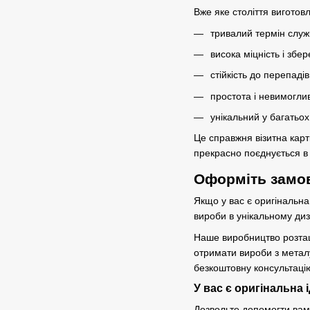
Вже яке століття виготовл
тривалий термін служ
висока міцність і зб
стійкість до перепадів
простота і невимоглив
унікальний у багатьо
Це справжня візитна карт
прекрасно поєднується в 
Оформіть замов
Якщо у вас є оригінальна
вироби в унікальному ди
Наше виробництво розташо
отримати вироби з металу
безкоштовну консультаці
У вас є оригінальна 
Дозвольте допомогти вам