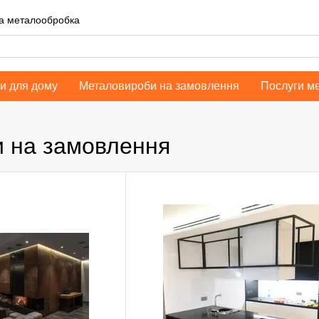
на металообробка
и для дому
Металовироби на замовлення
Послуги м
и на замовлення