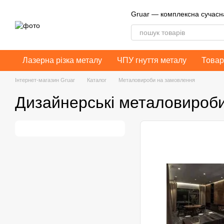
Перейти до основного контенту
Gruar — комплексна сучас
Лазерна різка металу
ЧПУ гнуття металу
Товар
Інтернет-магазин Gruar
Каталог
Металовироби на замовлення
Дизайнерські металовироб