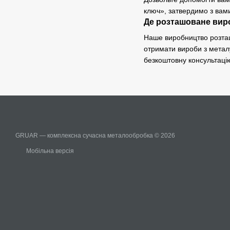
ключ», затвердимо з вам
Де розташоване вир
Наше виробництво розташо
отримати вироби з металу
безкоштовну консультаці
GRUAR — комплексна сучасна металообробка © 2026
Мобільна версія