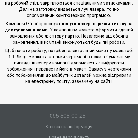
на робочий стіл, закріплюються спеціальними затискачами .
Далі на заготовку видається луч лазера, точно
спрямований комп'ютерною програмою.
Компанія Gruar пропонує
послуги лазерної резки титану за
доступними цінами
. У компанії ви можете оформити єдиний
замовлення або ж оптову партію. Незалежно від обсягів
замовлення, в компанії виконуються будь-які роботи.
Щоб почати роботу, потрібен електронний макет у масштабі
1:1. Якщо у клієнта є тільки чертеж або ескіз в бумажному
вигляді, інженери компанії допоможуть оцифрувати
зображення і перевести його в макет. Заявку з чертежами
або побажаннями до майбутніх деталей можна відправити
на електронну пошту, зазначену на сайті.
095 505-00-25
Контактна інформація
Повна версія сайту