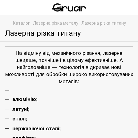
Каталог
Лазерна різка металу
Лазерна різка титану
Лазерна різка титану
На відміну від механічного різання, лазерне
швидше, точніше і в цілому ефективніше. А
найголовніше — технологія відкриває нові
можливості для обробки широко використовуваних
металів:
алюмінію;
латуні;
сталі;
нержавіючої сталі
;
профілю
;