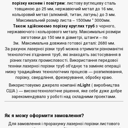
порізку киснем і повітрям
: листову вуглецеву сталь
товщиною до 25 мм, нержавіючий метал до 16 мм,
кольоровий метал (алюміній, титан, латунь) до 3 мм.
Максимальний розмір листа – 1500мм * 3000мм.
Також здійснюємо порізку круглих труб
з чорного,
нержавіючого і кольорового металу. Максимальні розміри
заготовки до 150 мм в діаметрі, штанги – по
3м. Максимальна довжина готової деталі: 2680 мм.
За рахунок лазерної різки труб можна отримати різноманітні
технологічні з'єднання труб, які знаходять застосування в
різних галузях промисловості. Використання передової
техніки лазерної порізки труб об'єднує та заміняє операції
низку традиційних технологічних процесів — розпилювання,
порізку, свердління, фрезерування, обробку краю.
Використовуємо джерело компанії
nLight
( виробництва
США ) — високотехнологічне рішення, яке себе дуже добре
зарекомендувало у роботі над складними проектами.
Як я можу оформити замовлення?
Для замовлення і прорахунку лазерної порізки листового