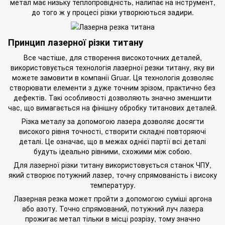
метал має низьку теплопровідність, налипає на інструмент,
до того ж у процесі різки утворюються задири.
Принцип лазерної різки титану
Все частіше, для створення високоточних деталей,
використовується технологія
лазерної резки
титану, яку ви
можете замовити в компанії Gruar. Ця технологія дозволяє
створювати елементи з дуже точним зрізом, практично без
дефектів. Такі особливості дозволяють значно зменшити
час, що вимагається на фінішну обробку титанових деталей.
Різка металу за допомогою лазера дозволяє досягти
високого рівня точності, створити складні повторяючі
деталі. Це означає, що в межах однієї партії всі деталі
будуть ідеально рівними, схожими між собою.
Для лазерної різки титану використовується станок ЧПУ,
який створює потужний лазер, точну спрямованість і високу
температуру.
Лазерная резка может пройти з допомогою суміші аргона
або азоту. Точно спрямований, потужний луч лазера
прожигає метал тільки в місці розрізу, тому значно