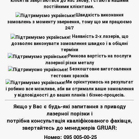
клієнтів звертаються до нас знову, і стають нашими
постійними клієнтами.
Швидкість виконання
замовлень з моменту звернення, тому що ми працюємо
24/7
Наявність 2-х лазерів, що
дозволяє виконувати замовлення швидко і в обіцяні
терміни
Ринкова вартість на послуги
лазерної різки металу
Безкоштовне виготовлення
тестових зразків
Ми орієнтуємось на результат
і робимо все можливе, аби ви отримали ваше замовлення
у відповідності до ваших планів і бізнес-процесів.
Якщо у Вас є будь-які запитання з приводу
лазерної порізки і
потрібна консультація кваліфікованого фахівця,
звертайтесь до менеджерів GRUAR:
Номер:
095 005-00-25