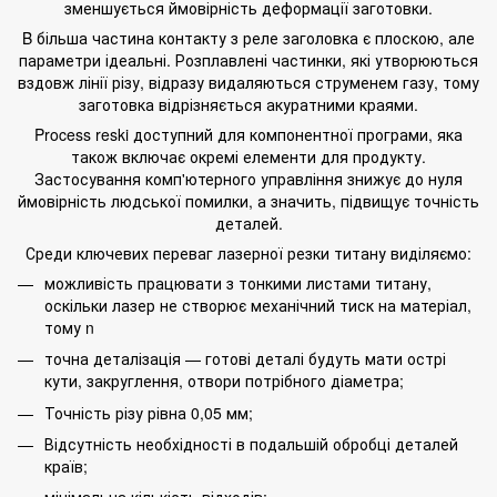
зменшується ймовірність деформації заготовки.
B більша частина контакту з реле заголовка є плоскою, але
параметри ідеальні. Розплавлені частинки, які утворюються
вздовж лінії різу, відразу видаляються струменем газу, тому
заготовка відрізняється акуратними краями.
Process reski доступний для компонентної програми, яка
також включає окремі елементи для продукту.
Застосування комп'ютерного управління знижує до нуля
ймовірність людської помилки, а значить, підвищує точність
деталей.
Среди ключевих переваг лазерної резки титану виділяємо:
можливість працювати з тонкими листами титану,
оскільки лазер не створює механічний тиск на матеріал,
тому n
точна деталізація — готові деталі будуть мати острі
кути, закруглення, отвори потрібного діаметра;
Точність різу рівна 0,05 мм;
Відсутність необхідності в подальшій обробці деталей
країв;