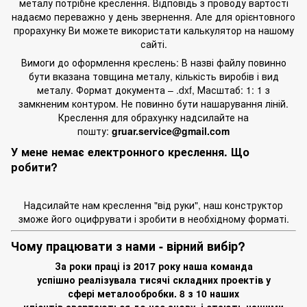
металу потрібне креслення. Відповідь з проводу вартості
надаємо переважно у день звернення. Але для орієнтовного
прорахунку Ви можете використати калькулятор на нашому
сайті.
Вимоги до оформлення креслень: В назві файлу повинно
бути вказана товщина металу, кількість виробів і вид
металу. Формат документа – .dxf, Масштаб: 1: 1 з
замкненим контуром. Не повинно бути нашарування ліній.
Креслення для обрахунку надсилайте на
пошту:
gruar.service@gmail.com
У мене немає електронного креслення. Що
робити?
Надсилайте нам креслення "від руки", наш конструктор
зможе його оцифрувати і зробити в необхідному форматі.
Чому працювати з нами - вірний вибір?
За роки праці із 2017 року наша команда
успішно реалізувала тисячі складних проектів у
сфері металообробки. 8 з 10 наших