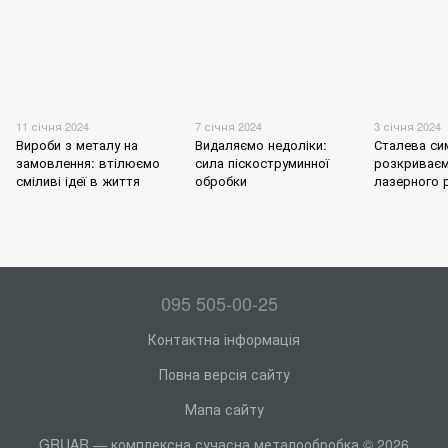
11 січня 2024
7 січня 2024
3 січня 2024
Вироби з металу на
Видаляємо недоліки:
Сталева си
замовлення: втілюємо
сила піскоструминної
розкриваєм
сміливі ідеї в життя
обробки
лазерного р
095 505-00-25
Контактна інформація
Повна версія сайту
Мапа сайту
GRUAR — комплексна сучасна металообробка © 2026