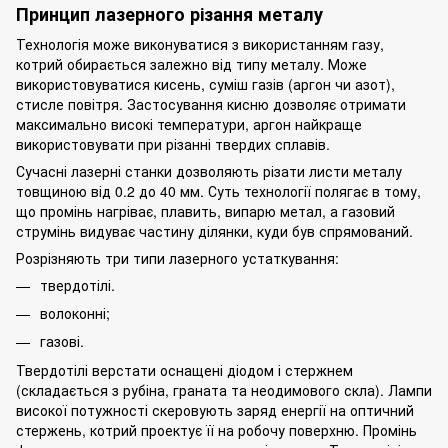
Принцип лазерного різання металу
Технологія може виконуватися з використанням газу,
котрий обирається залежно від типу металу. Може
використовуватися кисень, суміш газів (аргон чи азот),
стисле повітря. Застосування кисню дозволяє отримати
максимально високі температури, аргон найкраще
використовувати при різанні твердих сплавів.
Сучасні лазерні станки дозволяють різати листи металу
товщиною від 0.2 до 40 мм. Суть технології полягає в тому,
що промінь нагріває, плавить, випарю метал, а газовий
струмінь видуває частину ділянки, куди був спрямований.
Розрізняють три типи лазерного устаткування:
твердотілі.
волоконні;
газові.
Твердотілі верстати оснащені діодом і стержнем
(складається з рубіна, граната та неодимового скла). Лампи
високої потужності скеровують заряд енергії на оптичний
стержень, котрий проектує її на робочу поверхню. Промінь