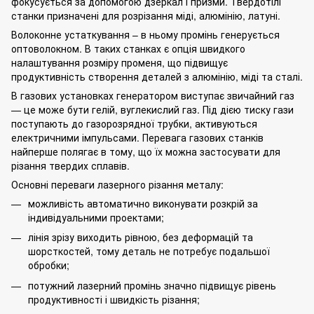
фокусується за допомогою дзеркал і призми. Твердотілі
станки призначені для розрізання міді,
алюмінію
,
латуні
.
Волоконне устаткування – в ньому промінь генерується
оптоволокном. В таких станках є опція швидкого
налаштування розміру променя, що підвищує
продуктивність створення деталей з алюмінію, міді та
сталі
.
В газових установках генератором виступає звичайний газ
— це може бути гелій, вуглекислий газ. Під дією тиску гази
поступають до газорозрядної трубки, активуються
електричними імпульсами. Перевага газових станків
найперше полягає в тому, що їх можна застосувати для
різання твердих сплавів.
Основні переваги лазерного різання металу:
можливість автоматично виконувати розкрій за
індивідуальними проектами;
лінія зрізу виходить рівною, без деформацій та
шорсткостей, тому деталь не потребує подальшої
обробки;
потужний лазерний промінь значно підвищує рівень
продуктивності і швидкість різання;