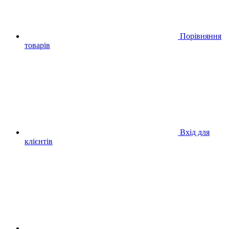
Порівняння
товарів
Вхід для
клієнтів