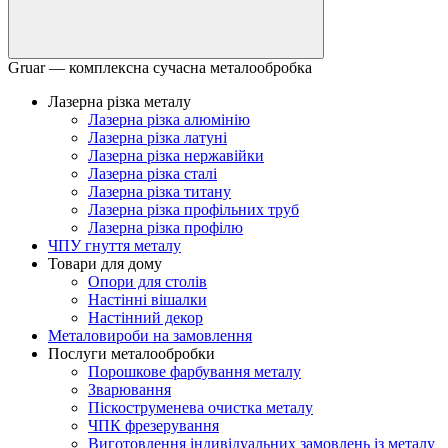
Gruar — комплексна сучасна металообробка
Лазерна різка металу
Лазерна різка алюмінію
Лазерна різка латуні
Лазерна різка нержавійки
Лазерна різка сталі
Лазерна різка титану
Лазерна різка профільних труб
Лазерна різка профілю
ЧПУ гнуття металу
Товари для дому
Опори для столів
Настінні вішалки
Настінний декор
Металовироби на замовлення
Послуги металообробки
Порошкове фарбування металу
Зварювання
Піскоструменева очистка металу
ЧПК фрезерування
Виготовлення індивідуальних замовлень із металу