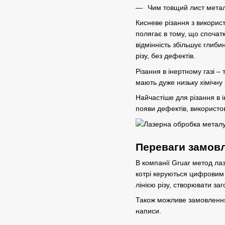
Чим товщий лист металу
Кисневе різання з викорис
полягає в тому, що спочатк
відмінність збільшує глиб
різу, без дефектів.
Різання в інертному газі –
мають дуже низьку хімічну 
Найчастіше для різання в і
появи дефектів, використов
Переваги замовл
В компанії Gruar метод ла
котрі керуються цифровим 
лінією різу, створювати
заг
Також можливе замовлен
написи.