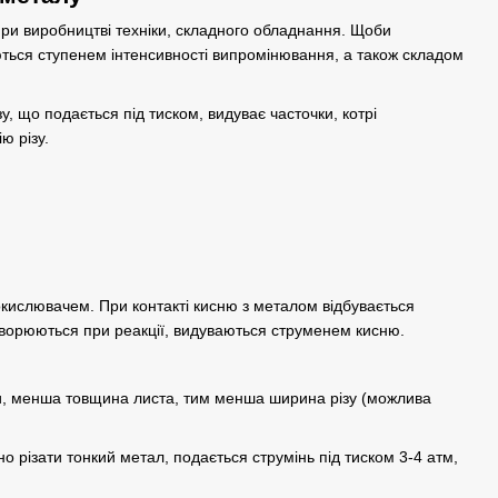
при виробництві техніки, складного обладнання. Щоби
няються ступенем інтенсивності випромінювання, а також складом
 що подається під тиском, видуває часточки, котрі
ю різу.
окислювачем. При контакті кисню з металом відбувається
утворюються при реакції, видуваються струменем кисню.
ки, менша товщина листа, тим менша ширина різу (можлива
 різати тонкий метал, подається струмінь під тиском 3-4 атм,