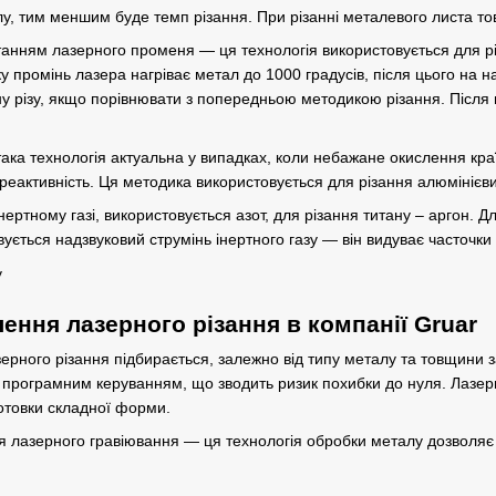
, тим меншим буде темп різання. При різанні металевого листа тов
танням лазерного променя — ця технологія використовується для рі
у промінь лазера нагріває метал до 1000 градусів, після цього на 
ину різу, якщо порівнювати з попередньою методикою різання. Після
 така технологія актуальна у випадках, коли небажане окислення кра
реактивність. Ця методика використовується для різання алюмінієвих
нертному газі, використовується азот, для різання титану – аргон.
ується надзвуковий струмінь інертного газу — він видуває часточки 
ення лазерного різання в компанії Gruar
зерного різання підбирається, залежно від типу металу та товщини з
програмним керуванням, що зводить ризик похибки до нуля. Лазерн
отовки складної форми
.
ня
лазерного гравіювання
— ця технологія
обробки металу
дозволяє 