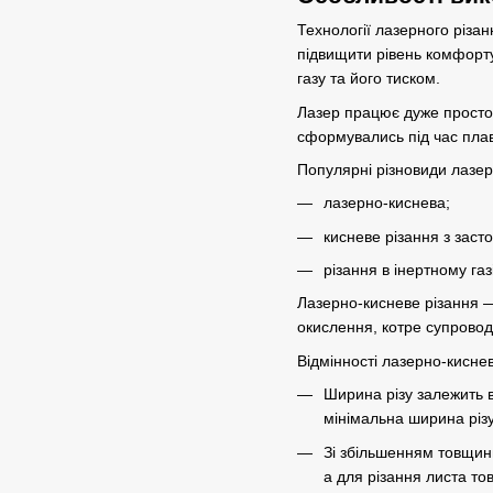
Технології
лазерного різа
підвищити рівень комфорту 
газу та його тиском.
Лазер працює дуже просто 
сформувались під час плавл
Популярні різновиди лазер
лазерно-киснева;
кисневе різання з зас
різання в інертному газі
Лазерно-кисневе різання —
окислення, котре супровод
Відмінності лазерно-киснев
Ширина різу залежить 
мінімальна ширина різу
Зі збільшенням товщини
а для різання листа т