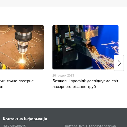
26 грудня 2023
ик: точне лазерне
Безшовні профілі: досліджуємо світ
уні
лазерного різання труб
Контактна інформація
095 505-00-25
Полтава, вул. Старокотелевська