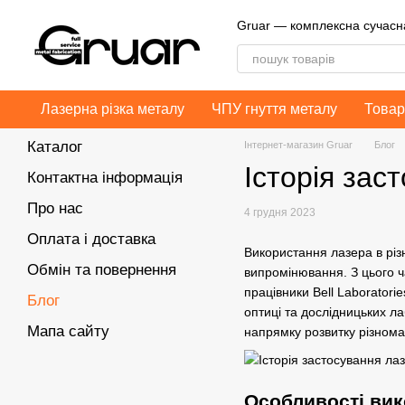
Перейти до основного контенту
Gruar — комплексна сучас
Лазерна різка металу
ЧПУ гнуття металу
Товар
Каталог
Інтернет-магазин Gruar
Блог
Історія зас
Контактна інформація
Про нас
4 грудня 2023
Оплата і доставка
Використання лазера в різ
Обмін та повернення
випромінювання. З цього ча
працівники Bell Laboratori
Блог
оптиці та дослідницьких л
Мапа сайту
напрямку розвитку різном
Особливості вик