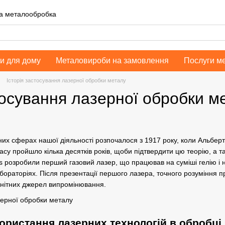
на металообробка
и для дому
Металовироби на замовлення
Послуги м
Історія застосування лазерної обробки металу
тосування лазерної обробки м
них сферах нашої діяльності розпочалося з 1917 року, коли Альбер
су пройшло кілька десятків років, щоби підтвердити цю теорію, а так
es розробили перший газовий лазер, що працював на суміші гелію і н
абораторіях. Після презентації першого лазера, точного розуміння 
анітних джерел випромінювання.
ористання лазерних технологій в обробці