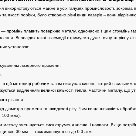
ння
використовуються майже в усіх галузях промисловості. зокрема 
та якості порізки, було створено різні види лазерів – вони відріз
— промінь плавить поверхню металу, одночасно з цим струмінь газу,
ення. Внаслідок такої взаємодії отримуємо дуже точну та рівну ліні
них установок:
тосуванням лазерного променя.
.
 в цій методиці робочим газом виступає кисень, котрий є сильним 
жується виділенням великої кількості тепла. Часточки металу, що 
ого різання:
від діаметра променя та швидкості різу. Чим вища швидкість оброб
 100 мкм).
 металу зменшується тиск струменя кисню, і навпаки. Якщо потрібно
овщиною 30 мм — тиск зменшується до 0.3 атм.