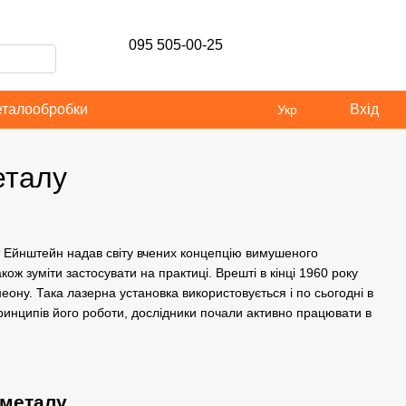
095 505-00-25
еталообробки
Вхід
Укр
еталу
т Ейнштейн надав світу вчених концепцію вимушеного
ож зуміти застосувати на практиці. Врешті в кінці 1960 року
еону. Така лазерна установка використовується і по сьогодні в
принципів його роботи, дослідники почали активно працювати в
 металу