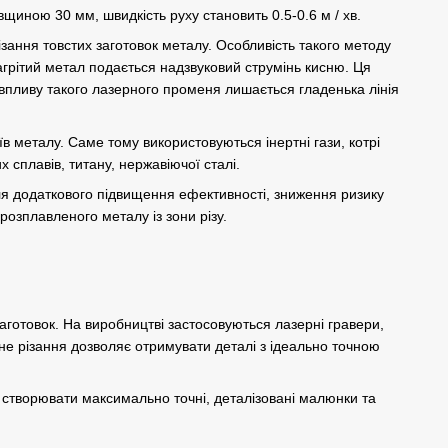
щиною 30 мм, швидкість руху становить 0.5-0.6 м / хв.
зання товстих заготовок металу. Особливість такого методу
нагрітий метал подається надзвуковий струмінь кисню. Ця
 впливу такого лазерного променя лишається гладенька лінія
їв металу. Саме тому використовуються інертні гази, котрі
 сплавів, титану, нержавіючої сталі.
 Для додаткового підвищення ефективності, зниження ризику
розплавленого металу із зони різу.
аготовок. На виробництві застосовуються лазерні гравери,
е різання дозволяє отримувати деталі з ідеально точною
створювати максимально точні, деталізовані малюнки та