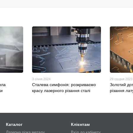
3 січня 2024
29 грудня 2023
ила
Сталева симфонія: розкриваємо
Золотий дот
ки
красу лазерного різання сталі
різання лат
Каталог
Клієнтам
Лазерна різка металу
Вхід до кабінету