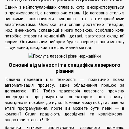
Одним з найпопулярніших сплавів, котрі використовуються
в промисловості, є нержавіюча сталь. Це легована
сталь
з
високими показниками міцності та антикорозійними
властивостями. Оскільки цей сплав достатньо твердий,
іноді виникають складнощі з його порізкою, особливо коли
потрібно створити криволінійні деталі, заготовки складної
форми. Оптимальним вибором буде лазерне різання металу
— сучасний, швидкий та ефективний метод.
Основні відмінності та специфіка лазерного
різання
Головна перевага цієї технології — практично повна
автоматизація процесу, адже обладнання працює за
допомогою ЧПК. Тобто траєкторія лазерного променя
попередньо програмується оператором, що знижує
вірогідність похибки до нуля. Помилки можуть бути лише на
етапі програмування, проте ви можете бути певні — в
компанії Gruar працюють досвідчені та кваліфіковані
оператори станків ЧПК.
Завдяки чіткому спрямуванню лазерного променю,