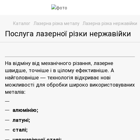
Каталог
Лазерна різка металу
Лазерна різка нержавійки
Послуга лазерної різки нержавійки
На відміну від механічного різання, лазерне
швидше, точніше і в цілому ефективніше. А
найголовніше — технологія відкриває нові
можливості для обробки широко використовуваних
металів:
алюмінію;
латуні;
сталі;
нержавіючої сталі;