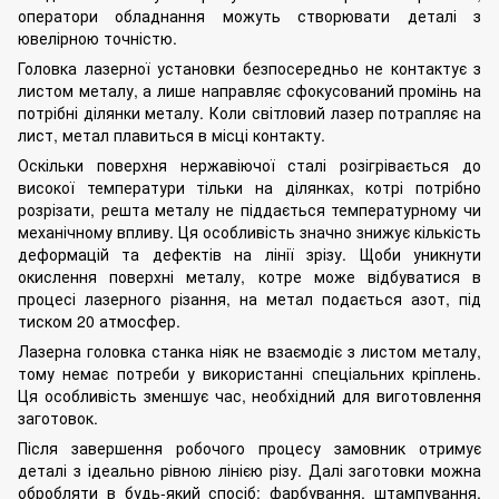
оператори обладнання можуть створювати деталі з
ювелірною точністю.
Головка лазерної установки безпосередньо не контактує з
листом металу, а лише направляє сфокусований промінь на
потрібні ділянки металу. Коли світловий лазер потрапляє на
лист, метал плавиться в місці контакту.
Оскільки поверхня нержавіючої сталі розігрівається до
високої температури тільки на ділянках, котрі потрібно
розрізати, решта металу не піддається температурному чи
механічному впливу. Ця особливість значно знижує кількість
деформацій та дефектів на лінії зрізу. Щоби уникнути
окислення поверхні металу, котре може відбуватися в
процесі
лазерного різання
, на метал подається азот, під
тиском 20 атмосфер.
Лазерна головка станка ніяк не взаємодіє з листом металу,
тому немає потреби у використанні спеціальних кріплень.
Ця особливість зменшує час, необхідний для виготовлення
заготовок.
Після завершення робочого процесу замовник отримує
деталі з ідеально рівною лінією різу. Далі заготовки можна
обробляти в будь-який спосіб: фарбування, штампування,