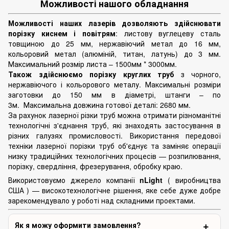
Можливості нашого обладнання
Можливості наших лазерів дозволяють здійснювати
порізку киснем і повітрям
: листову вуглецеву сталь
товщиною до 25 мм, нержавіючий метал до 16 мм,
кольоровий метал (алюміній, титан, латунь) до 3 мм.
Максимальний розмір листа – 1500мм * 3000мм.
Також здійснюємо порізку круглих труб
з чорного,
нержавіючого і кольорового металу. Максимальні розміри
заготовки до 150 мм в діаметрі, штанги – по
3м. Максимальна довжина готової деталі: 2680 мм.
За рахунок лазерної різки труб можна отримати різноманітні
технологічні з'єднання труб, які знаходять застосування в
різних галузях промисловості. Використання передової
техніки лазерної порізки труб об'єднує та заміняє операції
низку традиційних технологічних процесів — розпилювання,
порізку, свердління, фрезерування, обробку краю.
Використовуємо джерело компанії
nLight
( виробництва
США ) — високотехнологічне рішення, яке себе дуже добре
зарекомендувало у роботі над складними проектами.
Як я можу оформити замовлення?