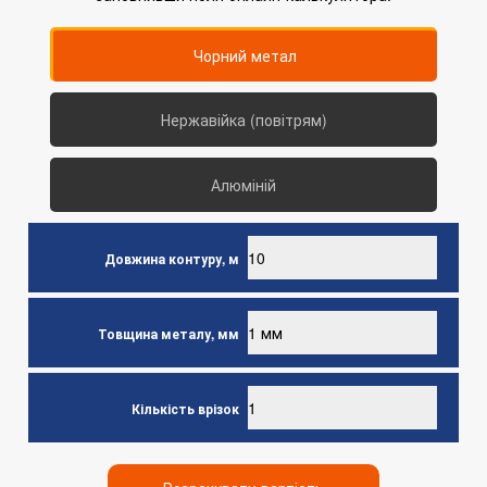
Чорний метал
Нержавійка (повітрям)
Алюміній
Довжина контуру, м
Товщина металу, мм
Кількість врізок