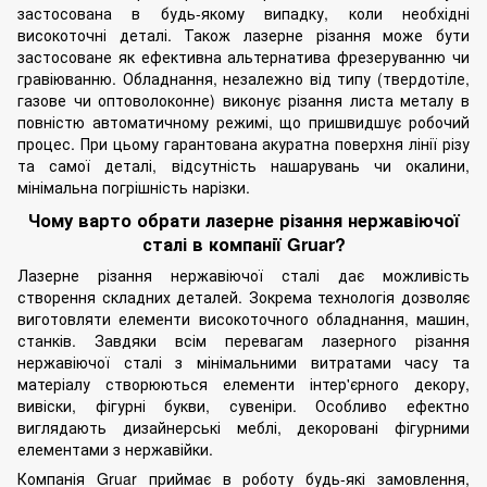
застосована в будь-якому випадку, коли необхідні
високоточні деталі. Також лазерне різання може бути
застосоване як ефективна альтернатива
фрезеруванню
чи
гравіюванню. Обладнання, незалежно від типу (твердотіле,
газове чи оптоволоконне) виконує різання листа металу в
повністю автоматичному режимі, що пришвидшує робочий
процес. При цьому гарантована акуратна поверхня лінії різу
та самої деталі, відсутність нашарувань чи окалини,
мінімальна погрішність нарізки.
Чому варто обрати лазерне різання нержавіючої
сталі в компанії Gruar?
Лазерне різання нержавіючої сталі дає можливість
створення складних деталей. Зокрема технологія дозволяє
виготовляти елементи високоточного обладнання, машин,
станків. Завдяки всім перевагам лазерного різання
нержавіючої сталі з мінімальними витратами часу та
матеріалу створюються елементи інтер'єрного декору,
вивіски, фігурні букви, сувеніри. Особливо ефектно
виглядають
дизайнерські меблі
, декоровані фігурними
елементами з нержавійки.
Компанія Gruar приймає в роботу будь-які замовлення,