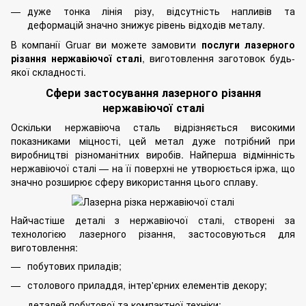
дуже тонка лінія різу, відсутність напливів та
деформацій значно знижує рівень відходів металу.
В
компанії Gruar
ви можете замовити
послуги лазерного
різання нержавіючої сталі
, виготовлення заготовок будь-
якої складності.
Сфери застосування лазерного різання
нержавіючої сталі
Оскільки нержавіюча сталь відрізняється високими
показниками міцності, цей метал дуже потрібний при
виробництві різноманітних виробів. Найперша відмінність
нержавіючої сталі — на її поверхні не утворюється іржа, що
значно розширює сферу використання цього сплаву.
Найчастіше деталі з нержавіючої сталі, створені за
технологією лазерного різання, застосовуються для
виготовлення:
побутових приладів;
столового приладдя, інтер'єрних
елементів декору
;
деталей побутової та компактної техніки;