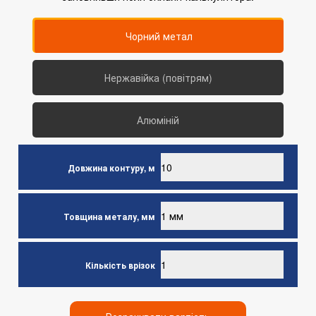
Чорний метал
Нержавійка (повітрям)
Алюміній
Довжина контуру, м
Товщина металу, мм
Кількість врізок