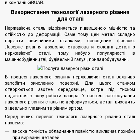
в компанії GRUAR.
Використання технології лазерного різання
для сталі
Нержавіюча сталь
відрізняється підвищеною міцністю та
стійкістю до деформації. Саме тому цей метал складно
порізати звичайними станками, оснащеним фрезою.
Лазерне різання
дозволяє створювати складні деталі з
нержавіючої сталі, тому набуло популярності в
машинобудівництві, будівельній галузі, приладобудуванні.
В процесі лазерного різання нержавіючої сталі важливо
запобігти окисленню поверхні. Для цього станком
створюється азотне середовище, котре під тиском
подається в зону роботи лазера. У процесі застосування
лазерного різання сталь не деформується, деталі виходять
з ідеально гладким та рівним зрізом.
Серед інших переваг технології лазерного різання сталі
назвемо:
висока точність обладнання повністю виключає похибки
при вирізанні деталей;