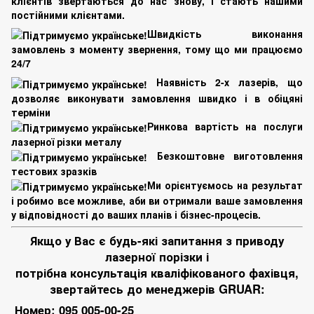
клієнтів звертаються до нас знову, і стають нашими
постійними клієнтами.
Швидкість виконання
замовлень з моменту звернення, тому що ми працюємо
24/7
Наявність 2-х лазерів, що
дозволяє виконувати замовлення швидко і в обіцяні
терміни
Ринкова вартість на послуги
лазерної різки металу
Безкоштовне виготовлення
тестових зразків
Ми орієнтуємось на результат
і робимо все можливе, аби ви отримали ваше замовлення
у відповідності до ваших планів і бізнес-процесів.
Якщо у Вас є будь-які запитання з приводу
лазерної порізки і
потрібна консультація кваліфікованого фахівця,
звертайтесь до менеджерів GRUAR:
Номер:
095 005-00-25