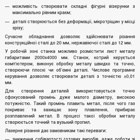
можливість створювати складні фігурні візерунки з
максимально рівним краєм;
деталі створюються без деформації, мікротріщин у місці
зрізу;
Сучасне обладнання дозволяє здійснювати різання
конструкційної сталі до 20 мм, нержавіючої сталі до 12 мм.
У робочій зоні станка можливо розмістити лист металу
габаритами 2000х4000 мм. Станок, котрий керується
комп'ютером, виконує обробку металу швидко та точно,
створюючи плоскі чи об’ємні деталі. Числове програмне
керування дозволяє створювати деталі з точністю ±0,01
мм.
Для створення деталей використовується точно
сфокусований промінь дуже малого діаметру, високою
потужністю. Такий промінь плавить метал, після чого газ
покриває та захищає зону плавлення, прибирає
розплавлений метал. В процесі такої обробки металу
створюється точний та вузький пропил.
Лазерне різання дає замовникам такі переваги:
зниження собівартості готових виробів, адже роботи зі