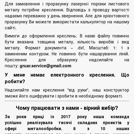
Для замовлення і прорахунку лазерної порізки листового
металу потрібне креслення. Відповідь з проводу вартості
надаємо переважно у день звернення. Але для орієнтовного
прорахунку Ви можете використати калькулятор на нашому
сайті.
Вимоги до оформлення креслень: В назві файлу повинно
бути вказана товщина металу, кількість виробів і вид
металу. Формат документа – .dxf, Масштаб: 1: 1 з
замкненим контуром. Не повинно бути нашарування ліній.
Креслення для обрахунку надсилайте на
пошту:
gruar.service@gmail.com
У мене немає електронного креслення. Що
робити?
Надсилайте нам креслення "від руки", наш конструктор
зможе його оцифрувати і зробити в необхідному форматі.
Чому працювати з нами - вірний вибір?
За роки праці із 2017 року наша команда
успішно реалізувала тисячі складних проектів у
сфері металообробки. 8 з 10 наших