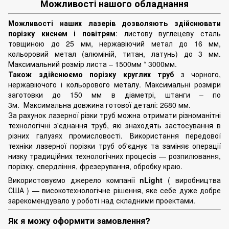
Можливості нашого обладнання
Можливості наших лазерів дозволяють здійснювати
порізку киснем і повітрям
: листову вуглецеву сталь
товщиною до 25 мм, нержавіючий метал до 16 мм,
кольоровий метал (алюміній, титан, латунь) до 3 мм.
Максимальний розмір листа – 1500мм * 3000мм.
Також здійснюємо порізку круглих труб
з чорного,
нержавіючого і кольорового металу. Максимальні розміри
заготовки до 150 мм в діаметрі, штанги – по
3м. Максимальна довжина готової деталі: 2680 мм.
За рахунок лазерної різки труб можна отримати різноманітні
технологічні з'єднання труб, які знаходять застосування в
різних галузях промисловості. Використання передової
техніки лазерної порізки труб об'єднує та заміняє операції
низку традиційних технологічних процесів — розпилювання,
порізку, свердління, фрезерування, обробку краю.
Використовуємо джерело компанії
nLight
( виробництва
США ) — високотехнологічне рішення, яке себе дуже добре
зарекомендувало у роботі над складними проектами.
Як я можу оформити замовлення?