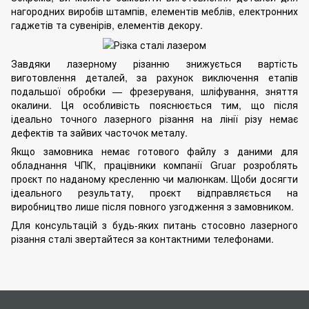
нагородних виробів штампів,
елементів меблів
, електронних
гаджетів та сувенірів,
елементів декору
.
Завдяки лазерному різанню знижується вартість
виготовлення деталей, за рахунок виключення етапів
подальшої обробки —
фрезеруваня
, шліфування, зняття
окалини. Ця особливість пояснюється тим, що після
ідеально точного лазерного різання на лінії різу немає
дефектів та зайвих часточок металу.
Якщо замовника немає готового файлу з даними для
обладнання ЧПК, працівники компанії Gruar розроблять
проєкт по наданому кресленню чи малюнкам. Щоби досягти
ідеального результату, проєкт відправляється на
виробництво лише після повного узгодження з замовником.
Для консультацій з будь-яких питань стосовно лазерного
різання сталі звертайтеся за контактними телефонами.