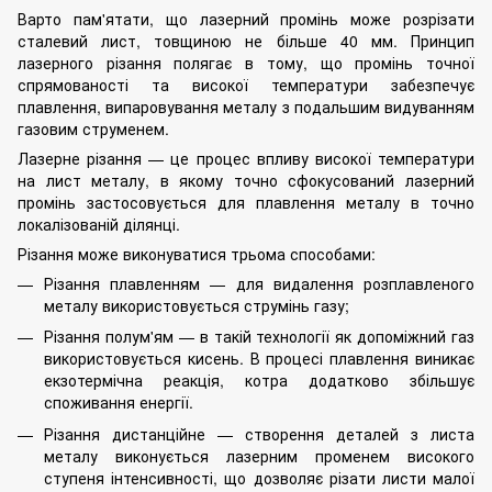
Варто пам'ятати, що лазерний промінь може розрізати
сталевий лист, товщиною не більше 40 мм. Принцип
лазерного різання полягає в тому, що промінь точної
спрямованості та високої температури забезпечує
плавлення, випаровування металу з подальшим видуванням
газовим струменем.
Лазерне різання — це процес впливу високої температури
на лист металу, в якому точно сфокусований лазерний
промінь застосовується для плавлення металу в точно
локалізованій ділянці.
Різання може виконуватися трьома способами:
Різання плавленням — для видалення розплавленого
металу використовується струмінь газу;
Різання полум'ям — в такій технології як допоміжний газ
використовується кисень. В процесі плавлення виникає
екзотермічна реакція, котра додатково збільшує
споживання енергії.
Різання дистанційне — створення деталей з листа
металу виконується лазерним променем високого
ступеня інтенсивності, що дозволяє різати листи малої