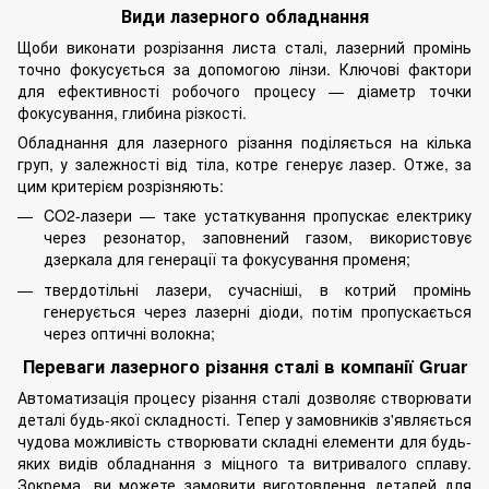
Види лазерного обладнання
Щоби виконати розрізання листа сталі, лазерний промінь
точно фокусується за допомогою лінзи. Ключові фактори
для ефективності робочого процесу — діаметр точки
фокусування, глибина різкості.
Обладнання для лазерного різання поділяється на кілька
груп, у залежності від тіла, котре генерує лазер. Отже, за
цим критерієм розрізняють:
CO2-лазери — таке устаткування пропускає електрику
через резонатор, заповнений газом, використовує
дзеркала для генерації та фокусування променя;
твердотільні лазери, сучасніші, в котрий промінь
генерується через лазерні діоди, потім пропускається
через оптичні волокна;
Переваги лазерного різання сталі в компанії Gruar
Автоматизація процесу різання сталі дозволяє створювати
деталі будь-якої складності. Тепер у замовників з'являється
чудова можливість створювати складні елементи для будь-
яких видів обладнання з міцного та витривалого сплаву.
Зокрема, ви можете замовити виготовлення деталей для