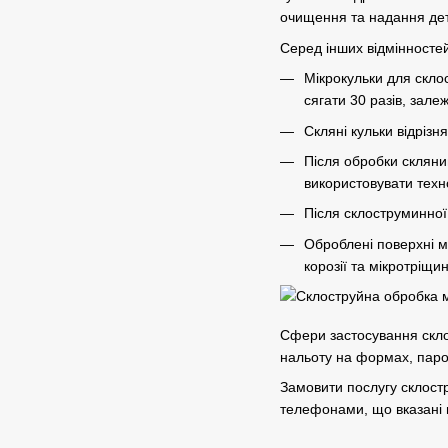
очищення та надання дет
Серед інших відмінностей 
Мікрокульки для склос
сягати 30 разів, залеж
Скляні кульки відрізн
Після обробки скляни
використовувати техн
Після склоструминної
Оброблені поверхні м
корозії та мікротріщин
Сфери застосування скло
нальоту на формах, паров
Замовити послугу склостр
телефонами, що вказані н