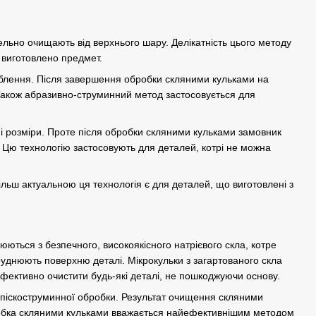
ельно очищають від верхнього шару. Делікатність цього методу
 виготовлено предмет.
блення. Після завершення обробки скляними кульками на
 Також абразивно-струминний метод застосовується для
дні розміри. Проте після обробки скляними кульками замовник
. Цю технологію застосовують для деталей, котрі не можна
льш актуальною ця технологія є для деталей, що виготовлені з
юються з безпечного, високоякісного натрієвого скла, котре
руднюють поверхню деталі. Мікрокульки з загартованого скла
фективно очистити будь-які деталі, не пошкоджуючи основу.
ї піскоструминної обробки. Результат очищення скляними
робка скляними кульками вважається найефективнішим методом