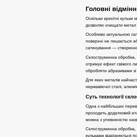
Головні відмін
Оскільки крихітні кульки
дозволяє очищати метал т
Особливо актуальною скл
поверхні не лишається а
сатинування — створення
Склоструминна обробка, 
отримує ефект свіжого ли
обробляти абразивами зі 
Для яких металів найчас
нержавіючої сталі
,
алюмі
Суть технології скл
Одна з найбільших перева
проходить додатковий ета
можна з упевненістю назв
Склоструминна обробка, з
кульками відрізняється 