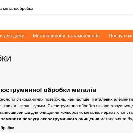
на металообробка
и для дому
Металовироби на замовлення
Послуги м
бки
лоструминної обробки металів
ехнологій різноманітних поверхонь, найчастіше, металевих елементі
я крихітні скляні кульки. Склоструминна обробка використовується д
айпоширеніша для очищення кольорових металів, нержавіючої сталі
е
замовити послугу склоструминного очищення
металевих та буд