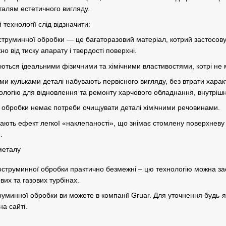
алям естетичного вигляду.
технології слід відзначити:
труминної обробки — це багаторазовий матеріал, котрий застосовуєт
но від тиску апарату і твердості поверхні.
яються ідеальними фізичними та хімічними властивостями, котрі не 
ми кульками деталі набувають первісного вигляду, без втрати харак
ологію для відновлення та ремонту харчового обладнання, внутрішн
 обробки немає потреби очищувати деталі хімічними речовинами.
ають ефект легкої «наклепаності», що знімає стомлену поверхневу 
.
струминної обробки практично безмежні – цю технологію можна зас
их та газових турбінах.
уминної обробки ви можете в компанії Gruar. Для уточнення будь-я
а сайті.