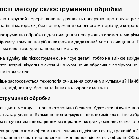
ності методу склоструминної обробки
 мають круглий переріз, вони не дряпають поверхню, проте дуже рет
а інші матеріали, без пошкодження основного матеріалу, з котрого
оструминна обробка є для очищення поверхонь з елементами різь
бразиву, тому не потрібно витрачати додатковий час на очищення.
 матової текстури на поверхні металу.
на відміну від
піскоструменю
, не псує деталі, тобто не змінює вихі
ття, котрий візуально схожий на кування чи абразивне полірування
вмістом заліза.
тіше застосовується технологія очищення скляними кульками? Найбі
нію
, міді, титану, бронзи та інших кольорових металів.
оструминної обробки
г цього методу — повна екологічна безпека. Адже скляні кулі створ
п загартування. Кульки не пошкоджують, ніяк не змінюють і не заб
ати сучасним інноваційним матеріалом, котрий дозволяє легко та е
а результатами ефективності, значно відрізняється від традиційно
покращеною чистотою поверхні, зменшеною кількістю дефектів. Об