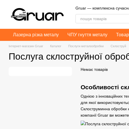
Перейти до основного контенту
Gruar — комплексна сучас
Лазерна різка металу
ЧПУ гнуття металу
Товар
Інтернет-магазин Gruar
Каталог
Послуги металообробки
Склоструй
Послуга склоструйної обро
Немає товарів
Особливості ск
Однією з інноваційних т
для якої використовуютьс
Склоструминна обробки н
компанії Gruar ви может