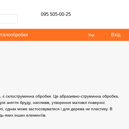
095 505-00-25
еталообробки
Вхід
Укр
в, є склоструминна обробки. Це абразивно-струминна обробка,
ля зняття бруду, напливів, утворення матової поверхні.
, однак може застосовуватися і для дерева чи пластику. В
ь-яких інших елементів.