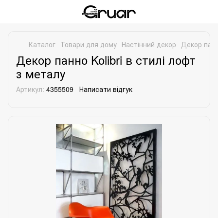
Каталог
Товари для дому
Настінний декор
Декор панно
Декор панно Kolibri в стилі лофт
з металу
Артикул:
4355509
Написати відгук