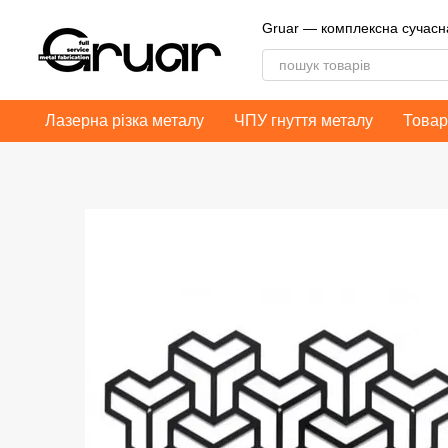
Перейти до основного контенту
Gruar — комплексна сучас
Лазерна різка металу
ЧПУ гнуття металу
Товар