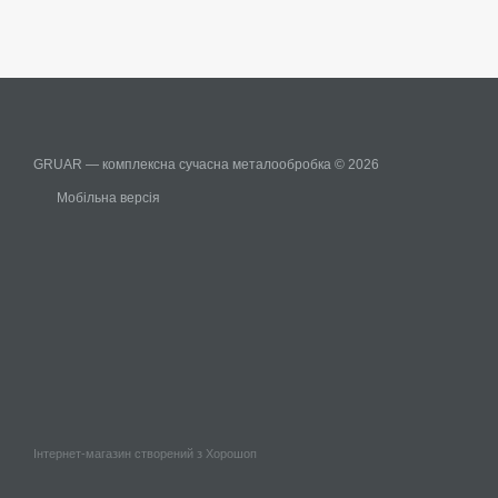
GRUAR — комплексна сучасна металообробка © 2026
Мобільна версія
Інтернет-магазин створений з Хорошоп