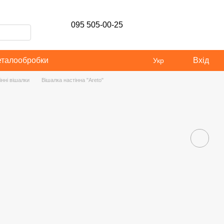
095 505-00-25
еталообробки
Вхід
Укр
інні вішалки
Вішалка настінна "Areto"