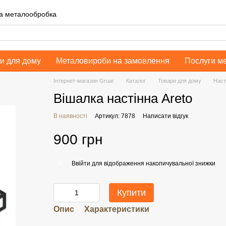
на металообробка
и для дому
Металовироби на замовлення
Послуги м
Інтернет-магазин Gruar
Каталог
Товари для дому
Наст
Вішалка настінна Areto
В наявності
Артикул: 7878
Написати відгук
900 грн
Ввійти
для відображення накопичувальної знижки
%
Купити
Опис
Характеристики