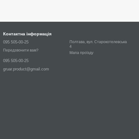
Контактна інформація
095 505-00-25
Полтава, вул. Старокотелевська
4
Передзвонити вам?
Мапа проїзду
095 505-00-25
gruar.product@gmail.com