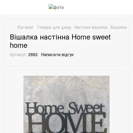
Каталог
Товари для дому
Настінні вішалки
Вішалка на
Вішалка настінна Home sweet
home
Артикул:
2882
Написати відгук