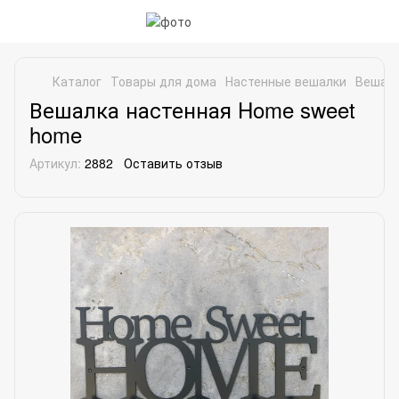
Каталог
Товары для дома
Настенные вешалки
Вешалк
Вешалка настенная Home sweet
home
Артикул:
2882
Оставить отзыв