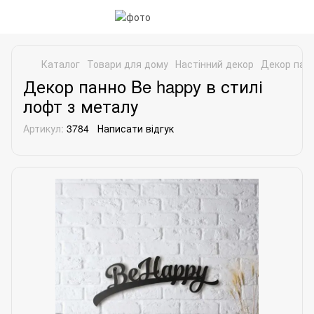
Каталог
Товари для дому
Настінний декор
Декор панн
Декор панно Be happy в стилі
лофт з металу
Артикул:
3784
Написати відгук