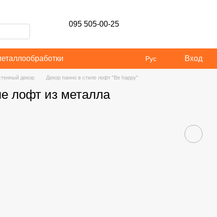
095 505-00-25
металлообработки
Вход
Рус
тенный декор
Декор панно в стиле лофт "Be happy"
ле лофт из металла