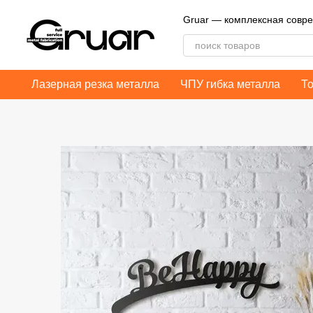
Перейти к основному контенту
Gruar — комплексная совр
Лазерная резка металла
ЧПУ гибка металла
Т