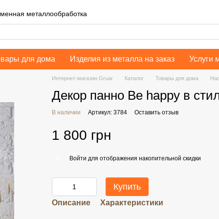
еменная металлообработка
овары для дома
Изделия из металла на заказ
Услуги 
Интернет-магазин Gruar
Каталог
Товары для дома
Нас
Декор панно Be happy в сти
В наличии
Артикул: 3784
Оставить отзыв
1 800 грн
Войти
для отображения накопительной скидки
%
Купить
Описание
Характеристики