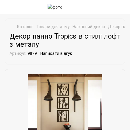
Каталог
Товари для дому
Настінний декор
Декор панн
Декор панно Tropics в стилі лофт
з металу
Артикул:
9879
Написати відгук