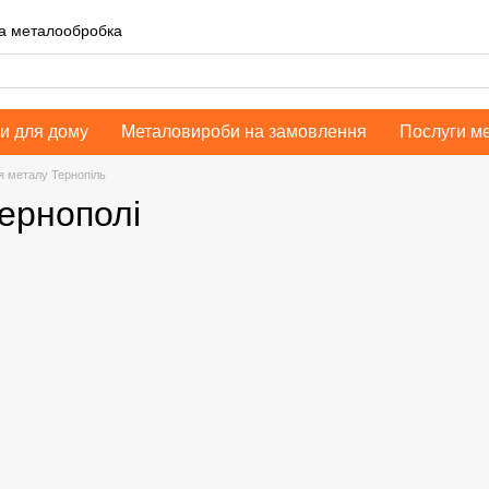
на металообробка
и для дому
Металовироби на замовлення
Послуги м
я металу Тернопіль
Тернополі