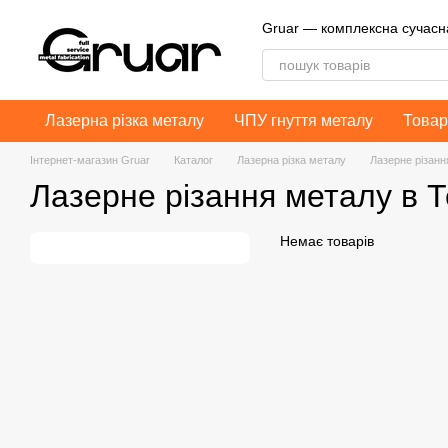
Перейти до основного контенту
Gruar — комплексна сучас
Лазерна різка металу
ЧПУ гнуття металу
Товар
Інтернет-магазин Gruar
Каталог
Лазерна різка металу
Лазерне різанн
Лазерне різання металу в 
Немає товарів