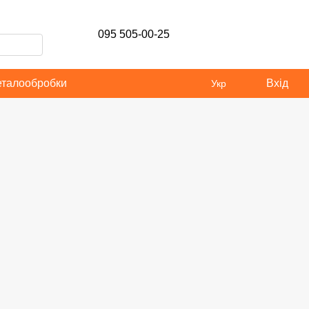
095 505-00-25
еталообробки
Вхід
Укр