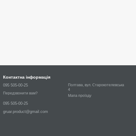
Контактна інформація
095 505-00-25
Полтава, вул. Старокотелевська
4
Передзвонити вам?
Мапа проїзду
095 505-00-25
gruar.product@gmail.com