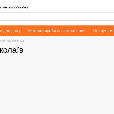
на металообробка
и для дому
Металовироби на замовлення
Послуги м
я металу Миколаїв
колаїв