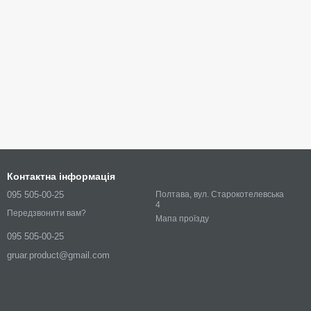
Контактна інформація
095 505-00-25
Полтава, вул. Старокотелевська
4
Передзвонити вам?
Мапа проїзду
095 505-00-25
gruar.product@gmail.com