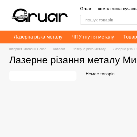
Перейти до основного контенту
Gruar — комплексна сучас
Лазерна різка металу
ЧПУ гнуття металу
Товар
Інтернет-магазин Gruar
Каталог
Лазерна різка металу
Лазерне різанн
Лазерне різання металу Ми
Немає товарів