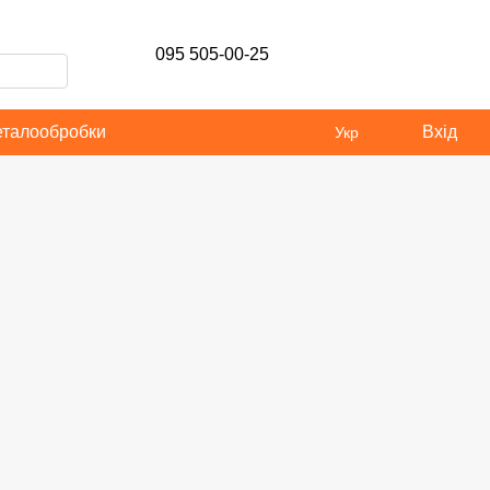
095 505-00-25
еталообробки
Вхід
Укр