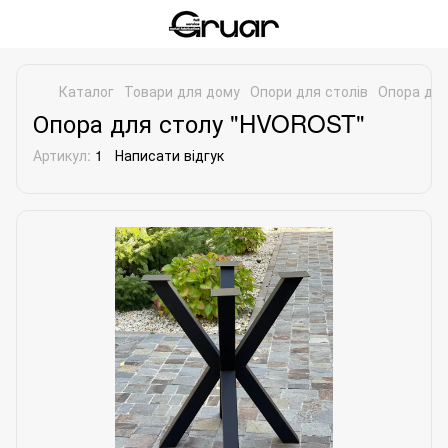
Каталог
Товари для дому
Опори для столів
Опора дл
Опора для столу "HVOROST"
Артикул:
1
Написати відгук