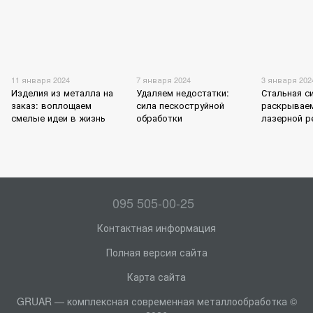
11 января 2024
7 января 2024
3 января 202
Изделия из металла на
Удаляем недостатки:
Стальная с
заказ: воплощаем
сила пескоструйной
раскрываем
смелые идеи в жизнь
обработки
лазерной р
095 505-00-25
Контактная информация
Полная версия сайта
Карта сайта
GRUAR — комплексная современная металлообработка ©