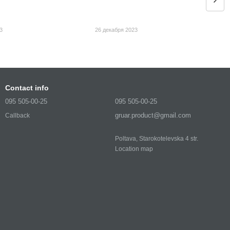
3
26 декабря 2023
Contact info
095 505-00-25
095 505-00-25
gruar.product@gmail.com
Callback
Poltava, Starokotelevska 4 str.
Location map