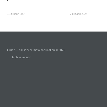
11 января 2024
7 января 2024
Gruar — full service metal fabrication © 2026
Mobile version