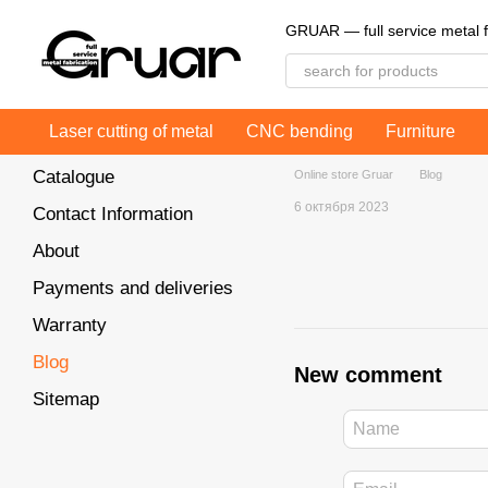
Skip to main content
GRUAR — full service metal f
Laser cutting of metal
CNC bending
Furniture
Catalogue
Online store Gruar
Blog
6 октября 2023
Contact Information
About
Payments and deliveries
Warranty
Blog
New comment
Sitemap