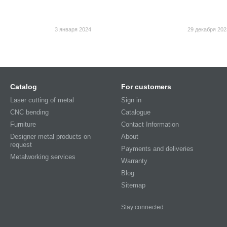
3 января 2024
29 декабря 202
Catalog
For customers
Laser cutting of metal
Sign in
CNC bending
Catalogue
Furniture
Contact Information
Designer metal products on
About
request
Payments and deliveries
Metalworking services
Warranty
Blog
Sitemap
Stay connected