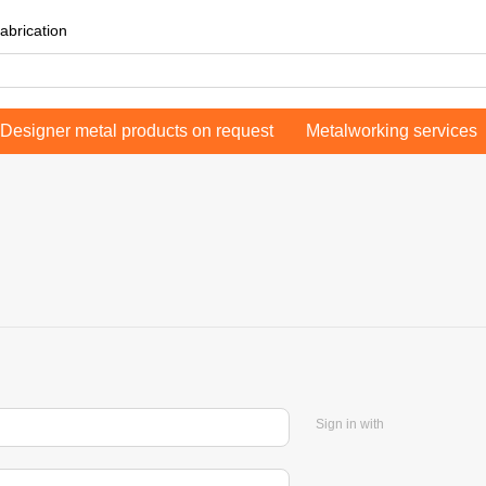
abrication
Designer metal products on request
Metalworking services
Sign in with