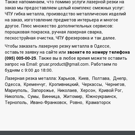
Также напоминаем, что помимо услуги лазерной резки на
заказ мы предоставляем целый комплекс смежных услуг:
ЧПУ гибка металла, производство металлических изделий
на заказ, изготовление предметов интерьера и многое
другое. Плюс множество дополнительных сервисов:
порошковая покраска, ручная лазерная сварка,
пескоструйная очистка, ЧПУ фрезеровка и так далее.
Чтобы заказать лазерную резку металла в Одессе,
оставьте заявку на сайте или
звоните по номеру телефона
(095) 005-00-25
. Также вы в любое время можете оставить
запрос на Email:
gruar.product@gmail.com
. Работаем по
будням с 9:00 до 18:00.
Лазерная резка металла:
Харьков
,
Киев
,
Полтава
,
Днепр
,
Одесса,
Кременчуг
,
Кропивницкий
,
Черкассы
,
Чернигов
,
Мариуполь
,
Запорожье
,
Николаев
,
Херсон
,
Кривой Рог
,
Никополь
,
Сумы
,
Винница
,
Житомир
,
Южноукраинск
,
Тернополь
,
Ивано-Франковск
,
Ровно
,
Краматорск