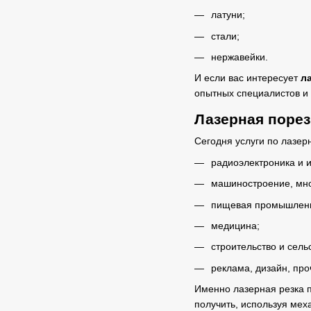
латуни;
стали;
нержавейки.
И если вас интересует
л
опытных специалистов и 
Лазерная поре
Сегодня услуги по лазер
радиоэлектроника и 
машиностроение, мно
пищевая промышленн
медицина;
строительство и сель
реклама, дизайн, про
Именно лазерная резка 
получить, используя мех