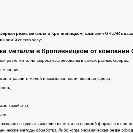
азерная резка металла в Кропивницком
, компания GRUAR к ваши
широкий спектр услуг.
зка металла в Кропивницком от компании
ной резке металла широко востребованы в самых разных сферах:
инженерия;
гие отрасли тяжелой промышленности, военная сфера;
ость;
ское хозяйство;
чее.
позволяет создавать изделия из металла сложной формы и с нест
анические методы обработки. Либо когда механическая резка обхо