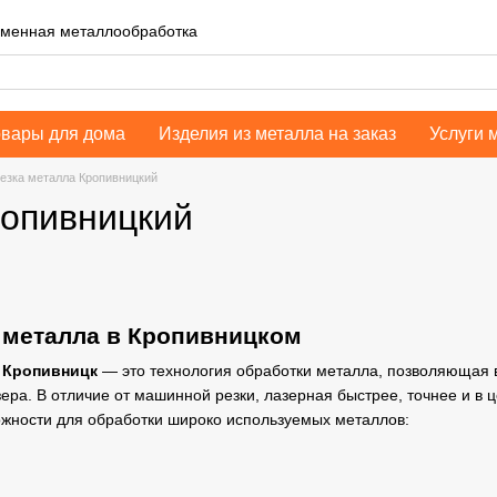
еменная металлообработка
овары для дома
Изделия из металла на заказ
Услуги 
езка металла Кропивницкий
ропивницкий
 металла в Кропивницком
 Кропивницк
— это технология обработки металла, позволяющая 
ра. В отличие от машинной резки, лазерная быстрее, точнее и в 
жности для обработки широко используемых металлов: