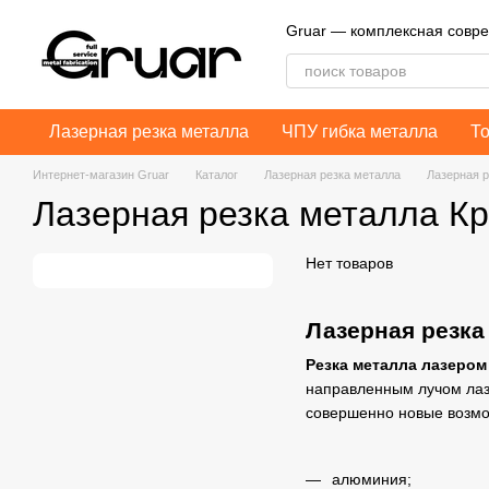
Перейти к основному контенту
Gruar — комплексная совр
Лазерная резка металла
ЧПУ гибка металла
Т
Интернет-магазин Gruar
Каталог
Лазерная резка металла
Лазерная р
Лазерная резка металла К
Нет товаров
Лазерная резка
Резка металла лазером
направленным лучом лазе
совершенно новые возмо
алюминия;