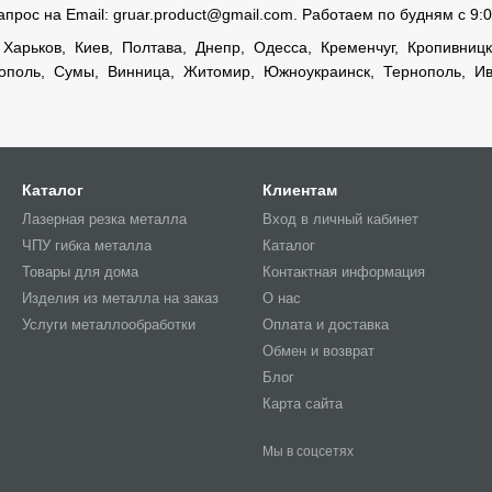
апрос на Email:
gruar.product@gmail.com
. Работаем по будням с 9:0
:
Харьков
,
Киев
,
Полтава
,
Днепр
,
Одесса
,
Кременчуг
, Кропивниц
ополь
,
Сумы
,
Винница
,
Житомир
,
Южноукраинск
,
Тернополь
,
Ив
Каталог
Клиентам
Лазерная резка металла
Вход в личный кабинет
ЧПУ гибка металла
Каталог
Товары для дома
Контактная информация
Изделия из металла на заказ
О нас
Услуги металлообработки
Оплата и доставка
Обмен и возврат
Блог
Карта сайта
Мы в соцсетях