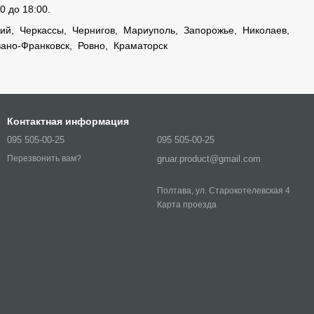
0 до 18:00.
кий,
Черкассы
,
Чернигов
,
Мариуполь
,
Запорожье
,
Николаев
,
ано-Франковск
,
Ровно
,
Краматорск
Контактная информация
095 505-00-25
095 505-00-25
gruar.product@gmail.com
Перезвонить вам?
Полтава, ул. Старокотелевская 4
Карта проезда