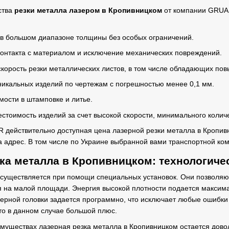
ства
резки металла лазером в Кропивницком
от компании GRUAR
в большом диапазоне толщины без особых ограничений.
контакта с материалом и исключение механических повреждений.
скорость резки металлических листов, в том числе обладающих по
никальных изделий по чертежам с погрешностью менее 0,1 мм.
мости в штамповке и литье.
естоимость изделий за счет высокой скорости, минимального колич
 действительно доступная цена лазерной резки металла в Кропивн
на адрес. В том числе по Украине выбранной вами транспортной ко
ка металла в Кропивницком: технологиче
существляется при помощи специальных установок. Они позволяют
 на малой площади. Энергия высокой плотности подается максима
ерной головки задается программно, что исключает любые ошибки 
то в данном случае большой плюс.
имуществах лазерная резка металла в Кропивницком остается дово