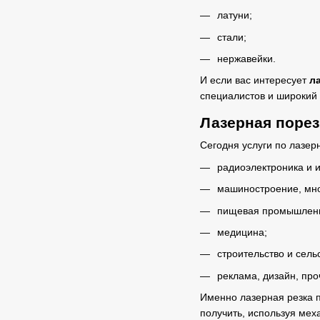
латуни;
стали;
нержавейки.
И если вас интересует
л
специалистов и широкий с
Лазерная порез
Сегодня услуги по лазер
радиоэлектроника и 
машиностроение, мно
пищевая промышленн
медицина;
строительство и сель
реклама, дизайн, про
Именно лазерная резка 
получить, используя мех