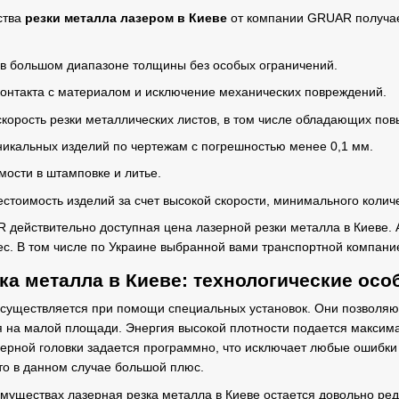
ства
резки металла лазером в Киеве
от компании GRUAR получае
в большом диапазоне толщины без особых ограничений.
контакта с материалом и исключение механических повреждений.
скорость резки металлических листов, в том числе обладающих по
никальных изделий по чертежам с погрешностью менее 0,1 мм.
мости в штамповке и литье.
естоимость изделий за счет высокой скорости, минимального колич
действительно доступная цена лазерной резки металла в Киеве. 
рес. В том числе по Украине выбранной вами транспортной компани
ка металла в Киеве: технологические осо
существляется при помощи специальных установок. Они позволяют
 на малой площади. Энергия высокой плотности подается максима
ерной головки задается программно, что исключает любые ошибки 
то в данном случае большой плюс.
муществах лазерная резка металла в Киеве остается довольно ре