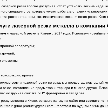
а лазерной резки вполне доступная, стоят установки весьма недеше
много специалистов, которые умеют работать с такими установками
е так распространены, как классическая механическая резка. Хотя
луги лазерной резки металла в компании
луги лазерной резки в Киеве
с 2017 года. Используя новейшие 
и:
ктронной аппаратуры;
струкций;
е элементы;
;
конструкции, прочее.
омимо услуги лазерной резки на заказ мы предоставляем целый ко
а заказ, изготовление предметов интерьера и многое другое. Плю
 пескоструйная очистка, ЧПУ фрезеровка и так далее.
резку металла в Киеве, оставьте заявку на сайте или
звоните по 
на Email:
gruar.product@gmail.com
. Работаем по будням с 9:00 до 18