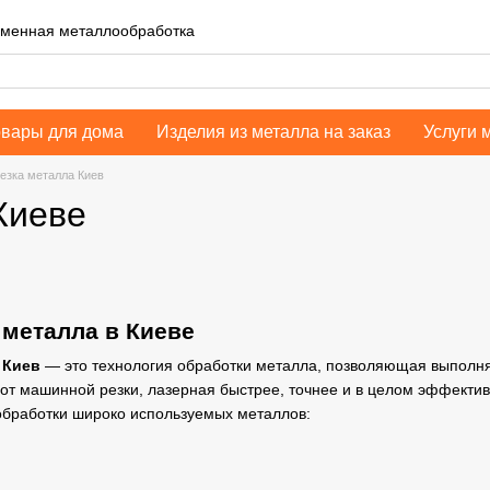
еменная металлообработка
овары для дома
Изделия из металла на заказ
Услуги 
езка металла Киев
Киеве
 металла в Киеве
 Киев
— это технология обработки металла, позволяющая выполня
 от машинной резки, лазерная быстрее, точнее и в целом эффекти
обработки широко используемых металлов: