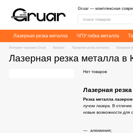
Перейти к основному контенту
Gruar — комплексная совр
Лазерная резка металла
ЧПУ гибка металла
Т
Интернет-магазин Gruar
Каталог
Лазерная резка металла
Лазерная р
Лазерная резка металла в 
Нет товаров
Лазерная резка
Резка металла лазером
лучом лазера. В отличие
новые возможности для 
алюминия;