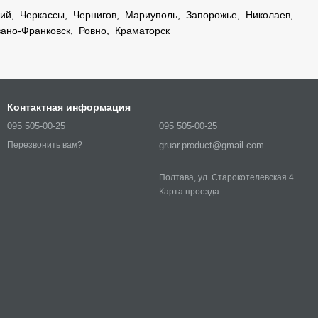
кий
,
Черкассы
,
Чернигов
,
Мариуполь
,
Запорожье
,
Николаев
,
ано-Франковск
,
Ровно
,
Краматорск
Контактная информация
095 505-00-25
095 505-00-25
gruar.product@gmail.com
Перезвонить вам?
Полтава, ул. Старокотелевская 4
Карта проезда