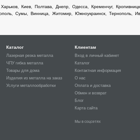
:
Харьков
, Киев,
Полтава
,
Днепр
,
Одесса
,
Кременчуг
,
Кропивниц
ополь
,
Сумы
,
Винница
,
Житомир
,
Южноукраинск
,
Тернополь
,
Ив
Каталог
Клиентам
Лазерная резка металла
Вход в личный кабинет
ЧПУ гибка металла
Каталог
Товары для дома
Контактная информация
Изделия из металла на заказ
О нас
Услуги металлообработки
Оплата и доставка
Обмен и возврат
Блог
Карта сайта
Мы в соцсетях