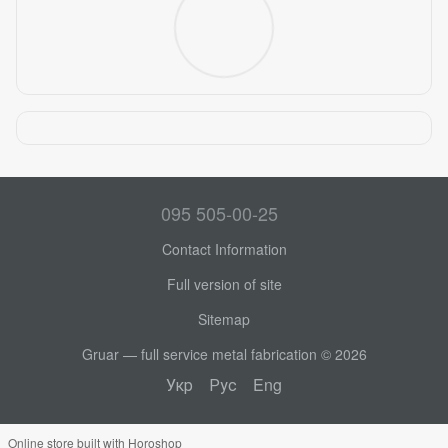
095 505-00-25
Contact Information
Full version of site
Sitemap
Gruar — full service metal fabrication © 2026
Укр
Рус
Eng
Online store built with Horoshop