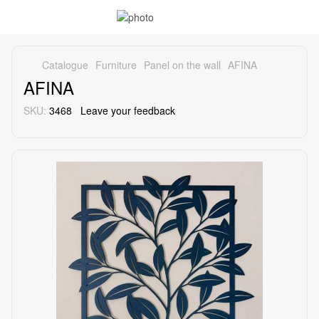
Catalogue
Furniture
Panel on the wall
AFINA
AFINA
SKU:
3468
Leave your feedback