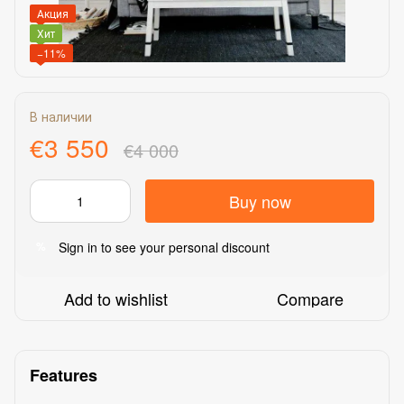
Акция
Хит
−11%
В наличии
€3 550
€4 000
Buy now
Sign in
to see your personal discount
%
Add to wishlist
Compare
Features