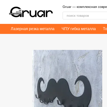
Перейти к основному контенту
Gruar — комплексная совр
Лазерная резка металла
ЧПУ гибка металла
Т