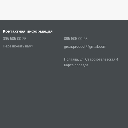
Контактная информация
095 505-00-25
095 505-00-25
gruar.product@gmail.com
Перезвонить вам?
Полтава, ул. Старокотелевская 4
Карта проезда