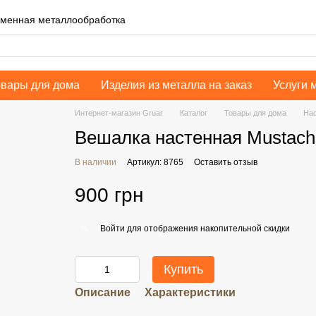
еменная металлообработка
овары для дома
Изделия из металла на заказ
Услуги 
Интернет-магазин Gruar
Каталог
Товары для дома
Нас
Вешалка настенная Mustach
В наличии
Артикул: 8765
Оставить отзыв
900 грн
Войти
для отображения накопительной скидки
%
Купить
Описание
Характеристики