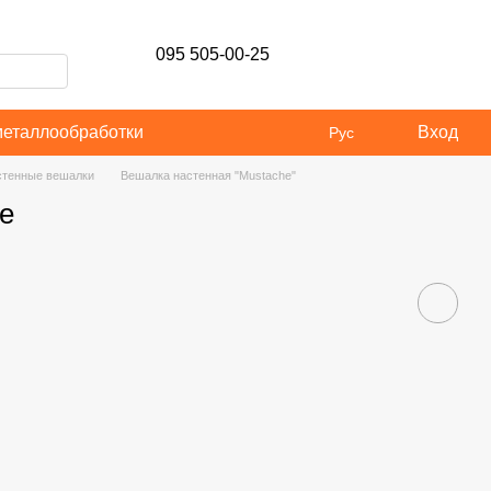
095 505-00-25
металлообработки
Вход
Рус
тенные вешалки
Вешалка настенная "Mustache"
e