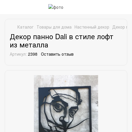
Каталог
Товары для дома
Настенный декор
Декор пан
Декор панно Dali в стиле лофт
из металла
Артикул:
2398
Оставить отзыв