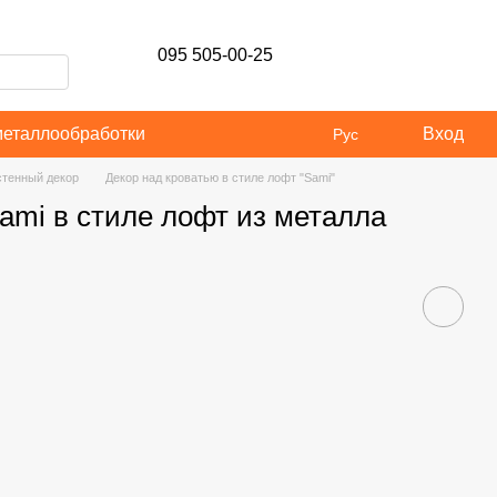
095 505-00-25
металлообработки
Вход
Рус
тенный декор
Декор над кроватью в стиле лофт "Sami"
ami в стиле лофт из металла