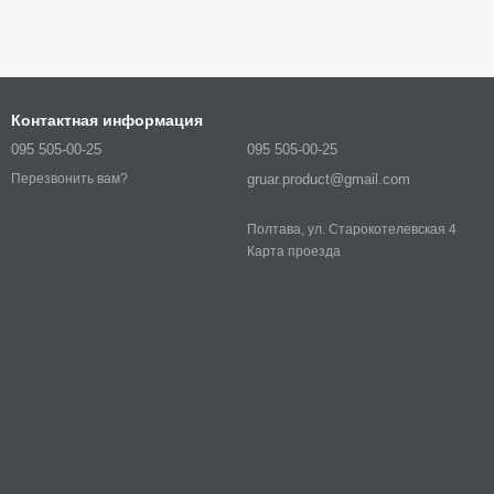
Контактная информация
095 505-00-25
095 505-00-25
gruar.product@gmail.com
Перезвонить вам?
Полтава, ул. Старокотелевская 4
Карта проезда