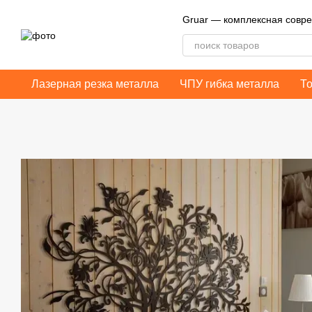
Перейти к основному контенту
Gruar — комплексная совр
Лазерная резка металла
ЧПУ гибка металла
Т