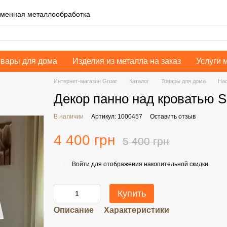
еменная металлообработка
овары для дома
Изделия из металла на заказ
Услуги 
Интернет-магазин Gruar
Каталог
Товары для дома
Нас
Декор панно над кроватью S
В наличии
Артикул: 1000457
Оставить отзыв
4 400 грн
5 400 грн
Войти
для отображения накопительной скидки
%
Купить
Описание
Характеристики